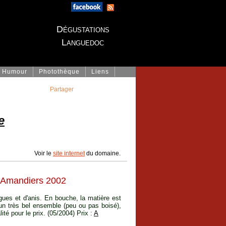
Dégustations
Languedoc
Humour
Photothèque
Liens
Partager
e
Voir le
site internet
du domaine.
 Amandiers 2002
igues et d'anis. En bouche, la matière est
un très bel ensemble (peu ou pas boisé),
ité pour le prix. (05/2004) Prix :
A