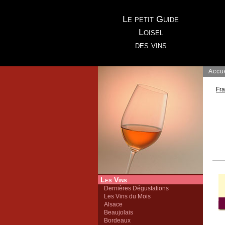
Le petit Guide
Loisel
des vins
Accu
Fr
Les Vins
Dernières Dégustations
Les Vins du Mois
Alsace
Beaujolais
Bordeaux