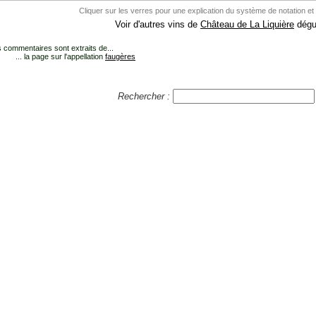
Cliquer sur les verres pour une explication du système de notation et
Voir d'autres vins de
Château de La Liquière
dégu
 commentaires sont extraits de...
... la page sur l'appellation
faugères
Rechercher :