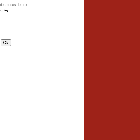
 des codes de prix.
stés...