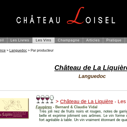
eil
Les Livres
Les Vins
Champagne
Articles
Pratique
ance
>
Languedoc
> Par producteur
Château de La Liquièr
Languedoc
>
Château de La Liquière
- Les
Faugères
- Bernard & Claudie Vidal
Très joli nez de fruits noirs et rouges, notes de garr
belle et exprime joliment ses arômes. Le vin forme 
fort agréable à table. Un vin vraiment étonnant de qual