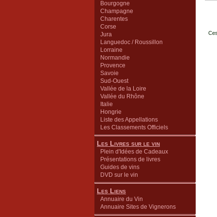
Bourgogne
Champagne
Charentes
Corse
Ces
Jura
Languedoc / Roussillon
Lorraine
Normandie
Provence
Savoie
Sud-Ouest
Vallée de la Loire
Vallée du Rhône
Italie
Hongrie
Liste des Appellations
Les Classements Officiels
Les Livres sur le vin
Plein d'Idées de Cadeaux
Présentations de livres
Guides de vins
DVD sur le vin
Les Liens
Annuaire du Vin
Annuaire Sites de Vignerons