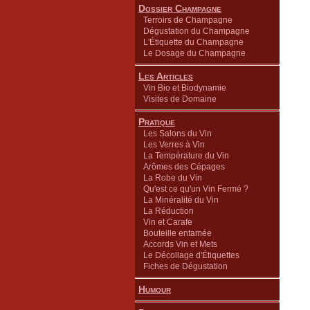
Dossier Champagne
Terroirs de Champagne
Dégustation du Champagne
L'Étiquette du Champagne
Le Dosage du Champagne
Les Articles
Vin Bio et Biodynamie
Visites de Domaine
Pratique
Les Salons du Vin
Les Verres à Vin
La Température du Vin
Arômes des Cépages
La Robe du Vin
Qu'est ce qu'un Vin Fermé ?
La Minéralité du Vin
La Réduction
Vin et Carafe
Bouteille entamée
Accords Vin et Mets
Le Décollage d'Étiquettes
Fiches de Dégustation
Humour