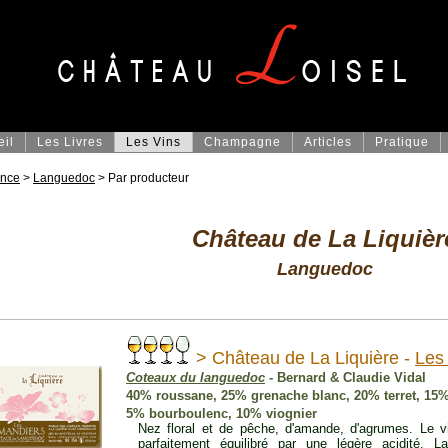
eil
Les Livres
Les Vins
Champagne
Articles
Pratique
ance
>
Languedoc
> Par producteur
Château de La Liquièr
Languedoc
> Château de La Liquière -
Les
Coteaux du languedoc
- Bernard & Claudie Vidal
40% roussane, 25% grenache blanc, 20% terret, 15% 
5% bourboulenc, 10% viognier
Nez floral et de pêche, d'amande, d'agrumes. Le v
parfaitement équilibré par une légère acidité. 