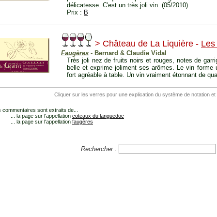
délicatesse. C'est un très joli vin. (05/2010)
Prix :
B
> Château de La Liquière -
Les
Faugères
- Bernard & Claudie Vidal
Très joli nez de fruits noirs et rouges, notes de garr
belle et exprime joliment ses arômes. Le vin forme 
fort agréable à table. Un vin vraiment étonnant de qual
Cliquer sur les verres pour une explication du système de notation et
 commentaires sont extraits de...
... la page sur l'appellation
coteaux du languedoc
... la page sur l'appellation
faugères
Rechercher :