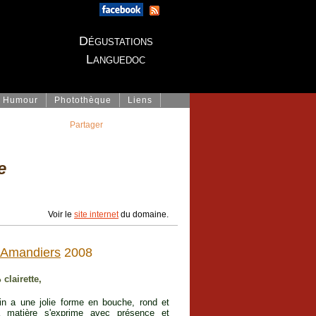
Dégustations
Languedoc
Humour
Photothèque
Liens
Partager
e
Voir le
site internet
du domaine.
 Amandiers
2008
clairette,
in a une jolie forme en bouche, rond et
La matière s'exprime avec présence et