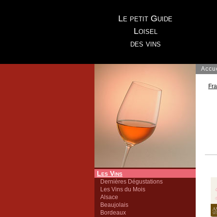
Le petit Guide
Loisel
des vins
Accu
Fr
Les Vins
Dernières Dégustations
Les Vins du Mois
Alsace
Beaujolais
Bordeaux