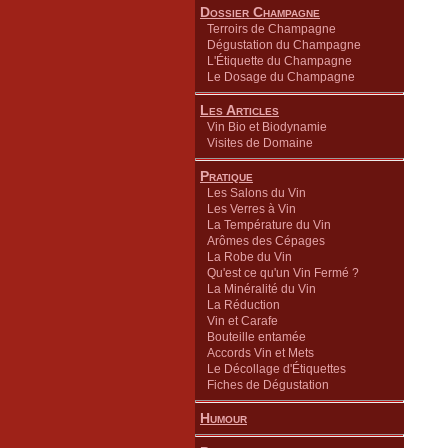
Dossier Champagne
Terroirs de Champagne
Dégustation du Champagne
L'Étiquette du Champagne
Le Dosage du Champagne
Les Articles
Vin Bio et Biodynamie
Visites de Domaine
Pratique
Les Salons du Vin
Les Verres à Vin
La Température du Vin
Arômes des Cépages
La Robe du Vin
Qu'est ce qu'un Vin Fermé ?
La Minéralité du Vin
La Réduction
Vin et Carafe
Bouteille entamée
Accords Vin et Mets
Le Décollage d'Étiquettes
Fiches de Dégustation
Humour