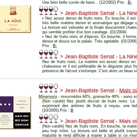
Une bien belle cuvée de base... (12/2002) Prix :
B-
> Jean-Baptiste Senat - La Nin
• Nez assez dense de fruits noirs. En bouche, il est 
très belle matière dense et aromatique qui dégage u
La texture est veloutée et la finale doucement chale
qui semble profiter d'un bon carafage. (01/2004)
• Nez de fruits noirs et d'épices. En bouche, il for
dense et douce sur le palais. Très agréable. (01/2006
Prix :
B-
> Jean-Baptiste Senat - La Nin
Nez de fruits noirs. La matière est assez dense en 
chaleureux et il est préférable de le déguster plus f
présence de l'alcool s'estompe. C'est alors un beau vi
> Jean-Baptiste Senat -
Mais o
Minervois
- mourvèdre 60%, grenache 40% - sans s
(Non carafé) Nez plutôt discret de fruits noirs. L
exprimant des arômes de fruits à noyau, une bel
(10/2005) Prix :
B
> Jean-Baptiste Senat - Mais o
(Non carafé) Nez de fruits noirs. En bouche, la mati
peu trop mûre. La texture est belle et plutôt soyeu
maturité le rend difficile à marier à table si ce n'