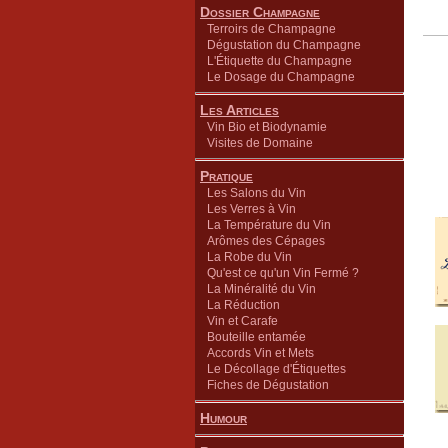
Dossier Champagne
Terroirs de Champagne
Dégustation du Champagne
L'Étiquette du Champagne
Le Dosage du Champagne
Les Articles
Vin Bio et Biodynamie
Visites de Domaine
Pratique
Les Salons du Vin
Les Verres à Vin
La Température du Vin
Arômes des Cépages
La Robe du Vin
Qu'est ce qu'un Vin Fermé ?
La Minéralité du Vin
La Réduction
Vin et Carafe
Bouteille entamée
Accords Vin et Mets
Le Décollage d'Étiquettes
Fiches de Dégustation
Humour