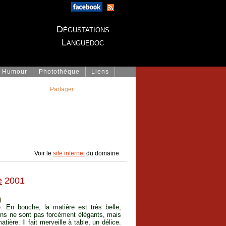
Dégustations
Languedoc
Humour
Photothèque
Liens
Partager
Voir le
site internet
du domaine.
e
2001
)
. En bouche, la matière est très belle,
ins ne sont pas forcément élégants, mais
tière. Il fait merveille à table, un délice.