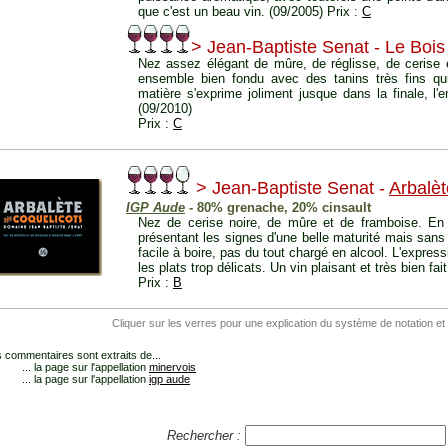
que c'est un beau vin. (09/2005) Prix :
C
> Jean-Baptiste Senat - Le Bois
Nez assez élégant de mûre, de réglisse, de cerise e
ensemble bien fondu avec des tanins très fins qui
matière s'exprime joliment jusque dans la finale, l
(09/2010)
Prix :
C
> Jean-Baptiste Senat -
Arbalèt
IGP Aude
- 80% grenache, 20% cinsault
Nez de cerise noire, de mûre et de framboise. En 
présentant les signes d'une belle maturité mais sans 
facile à boire, pas du tout chargé en alcool. L'expressi
les plats trop délicats. Un vin plaisant et très bien fai
Prix :
B
Cliquer sur les verres pour une explication du système de notation et
 commentaires sont extraits de...
... la page sur l'appellation
minervois
... la page sur l'appellation
igp aude
Rechercher :