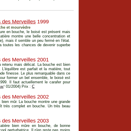
 des Merveilles
1999
che et mourvèdre
xture en bouche, le boisé est présent mais
matière montre une belle concentration et
le), mais il semble un peu fermé en l'état.
i a toutes les chances de devenir superbe
s des Merveilles 2001
u retenu mais délicat. La bouche est bien
 L'équilibre est parfait et la matière, tout
nde finesse. Le plus remarquable dans ce
pour former un bel ensemble, le boisé est
999. Il faut actuellement le carafer pour
01/2004) Prix :
C
ois
"
s des Merveilles 2002
et bien mûr. La bouche montre une grande
ît très complet en bouche. Un très beau
s des Merveilles 2003
 matière bien mûre en bouche, de bonne
ool perturbatrice. Il n'en reste pas moins