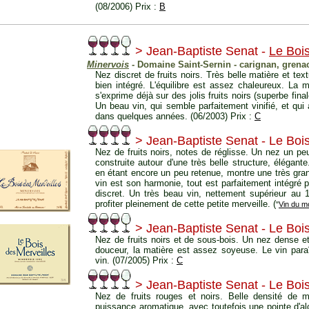
(08/2006) Prix :
B
> Jean-Baptiste Senat -
Le Bois
Minervois
- Domaine Saint-Sernin - carignan, grena
Nez discret de fruits noirs. Très belle matière et te
bien intégré. L'équilibre est assez chaleureux. La 
s'exprime déjà sur des jolis fruits noirs (superbe fina
Un beau vin, qui semble parfaitement vinifié, et qu
dans quelques années. (06/2003) Prix :
C
> Jean-Baptiste Senat - Le Boi
Nez de fruits noirs, notes de réglisse. Un nez un pe
construite autour d'une très belle structure, élégante.
en étant encore un peu retenue, montre une très gra
vin est son harmonie, tout est parfaitement intégré 
discret. Un très beau vin, nettement supérieur au 1
profiter pleinement de cette petite merveille. (
"
Vin du m
> Jean-Baptiste Senat - Le Boi
Nez de fruits noirs et de sous-bois. Un nez dense 
douceur, la matière est assez soyeuse. Le vin para
vin. (07/2005) Prix :
C
> Jean-Baptiste Senat - Le Boi
Nez de fruits rouges et noirs. Belle densité de
puissance aromatique, avec toutefois une pointe d'alc