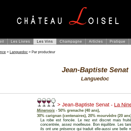
eil
Les Livres
Les Vins
Champagne
Articles
Pratique
ance
>
Languedoc
> Par producteur
Jean-Baptiste Senat
Languedoc
> Jean-Baptiste Senat -
La Nin
Minervois
- 50% grenache (40 ans),
30% carignan (centenaires), 20% mourvèdre (20 ans
La robe est foncée. Le nez est discret mais fruité
concentrée, assez moelleuse. Bon équilibre. Les tan
ils ont une présence qui traduit elle-aussi une belle ma