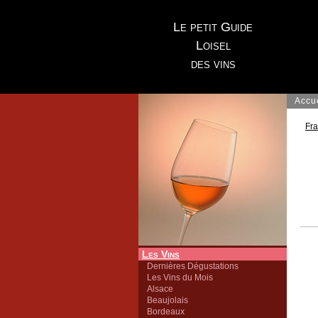
Le petit Guide
Loisel
des vins
Accu
Fr
Les Vins
Dernières Dégustations
Les Vins du Mois
Alsace
Beaujolais
Bordeaux