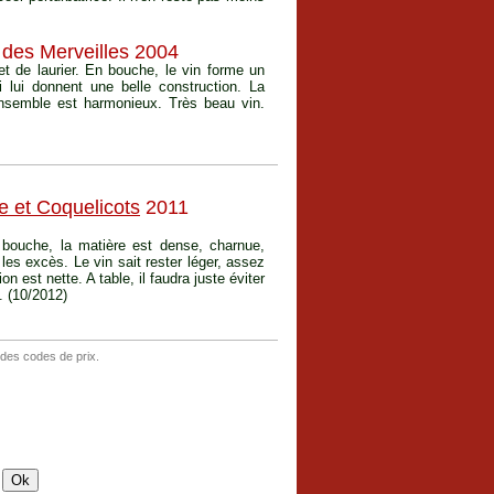
 des Merveilles 2004
t de laurier. En bouche, le vin forme un
 lui donnent une belle construction. La
'ensemble est harmonieux. Très beau vin.
e et Coquelicots
2011
bouche, la matière est dense, charnue,
les excès. Le vin sait rester léger, assez
on est nette. A table, il faudra juste éviter
t. (10/2012)
 des codes de prix.