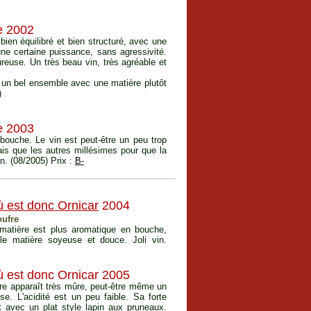
e 2002
bien équilibré et bien structuré, avec une
ne certaine puissance, sans agressivité.
ureuse. Un très beau vin, très agréable et
me un bel ensemble avec une matière plutôt
)
e 2003
bouche. Le vin est peut-être un peu trop
rais que les autres millésimes pour que la
n. (08/2005) Prix :
B-
ù est donc Ornicar
2004
oufre
a matière est plus aromatique en bouche,
le matière soyeuse et douce. Joli vin.
ù est donc Ornicar 2005
ère apparaît très mûre, peut-être même un
se. L'acidité est un peu faible. Sa forte
est avec un plat style lapin aux pruneaux.