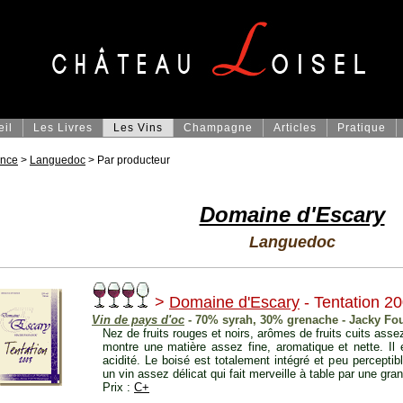
eil
Les Livres
Les Vins
Champagne
Articles
Pratique
ance
>
Languedoc
> Par producteur
Domaine d'Escary
Languedoc
>
Domaine d'Escary
- Tentation 2
Vin de pays d'oc
- 70% syrah, 30% grenache - Jacky Fou
Nez de fruits rouges et noirs, arômes de fruits cuits assez
montre une matière assez fine, aromatique et nette. Il
acidité. Le boisé est totalement intégré et peu perceptib
un vin assez délicat qui fait merveille à table par une gra
Prix :
C+