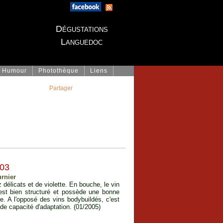
Dégustations
Languedoc
Humour
Photothèque
Liens
Partager
003
rnier
 délicats et de violette. En bouche, le vin
 est bien structuré et possède une bonne
le. A l'opposé des vins bodybuildés, c'est
nde capacité d'adaptation. (01/2005)