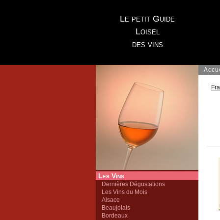
Le petit Guide
Loisel
des vins
Accu
Fr
Les Vins
Dernières Dégustations
Les Vins du Mois
Alsace
Beaujolais
Bordeaux