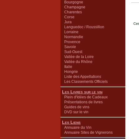
Bourgogne
Champagne
Charentes
Corse
Jura
Ces
Languedoc / Roussillon
Lorraine
Normandie
Provence
Savoie
Sud-Ouest
Vallée de la Loire
Vallée du Rhône
Italie
Hongrie
Liste des Appellations
Les Classements Officiels
Les Livres sur le vin
Plein d'Idées de Cadeaux
Présentations de livres
Guides de vins
DVD sur le vin
Les Liens
Annuaire du Vin
Annuaire Sites de Vignerons