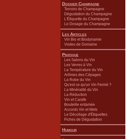
Dossier Champagne
Terroirs de Champagne
Dégustation du Champagne
L'Étiquette du Champagne
Le Dosage du Champagne
Les Articles
Vin Bio et Biodynamie
Visites de Domaine
Pratique
Les Salons du Vin
Les Verres à Vin
La Température du Vin
Arômes des Cépages
La Robe du Vin
Qu'est ce qu'un Vin Fermé ?
La Minéralité du Vin
La Réduction
Vin et Carafe
Bouteille entamée
Accords Vin et Mets
Le Décollage d'Étiquettes
Fiches de Dégustation
Humour