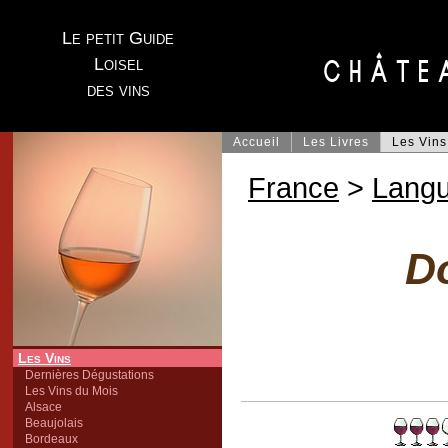
Le petit Guide
Loisel
des vins
Accueil
Les Livres
Les Vins
France
>
Lang
D
Les Vins
Dernières Dégustations
Les Vins du Mois
Alsace
Beaujolais
Bordeaux