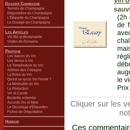
Vin d
Dossier Champagne
sauv
Terroirs de Champagne
Dégustation du Champagne
(2h 
L'Étiquette du Champagne
Le Dosage du Champagne
de f
avec
Les Articles
Vin Bio et Biodynamie
cha
Visites de Domaine
mai
Pratique
régl
Les Salons du Vin
Les Verres à Vin
débu
La Température du Vin
Arômes des Cépages
augu
La Robe du Vin
le v
Qu'est ce qu'un Vin Fermé ?
La Minéralité du Vin
Prix
La Réduction
Vin et Carafe
Bouteille entamée
Cliquer sur les 
Accords Vin et Mets
Le Décollage d'Étiquettes
not
Fiches de Dégustation
Humour
Ces commentaires