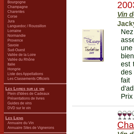
Bourgogne
200
Champagne
Charentes
Vin d
Corse
Jura
Jack
Languedoc / Roussillon
Nez 
Lorraine
Normandie
asse
Provence
Savoie
une 
Sud-Ouest
bien
Vallée de la Loire
Vallée du Rhône
est 
Italie
Hongrie
des 
Liste des Appellations
fai
Les Classements Officiels
d'ad
Les Livres sur le vin
Plein d'Idées de Cadeaux
Prix
Présentations de livres
Guides de vins
DVD sur le vin
Les Liens
Cha
Annuaire du Vin
Annuaire Sites de Vignerons