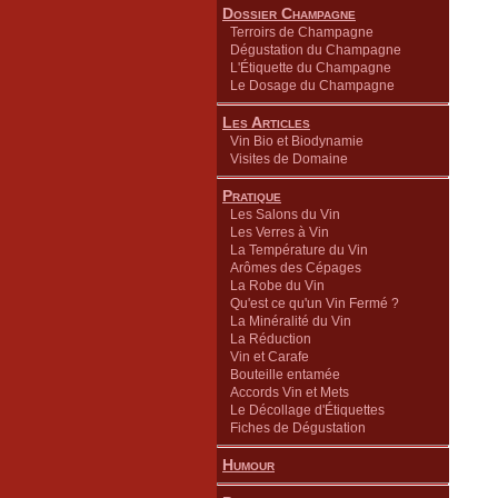
Dossier Champagne
Terroirs de Champagne
Dégustation du Champagne
L'Étiquette du Champagne
Le Dosage du Champagne
Les Articles
Vin Bio et Biodynamie
Visites de Domaine
Pratique
Les Salons du Vin
Les Verres à Vin
La Température du Vin
Arômes des Cépages
La Robe du Vin
Qu'est ce qu'un Vin Fermé ?
La Minéralité du Vin
La Réduction
Vin et Carafe
Bouteille entamée
Accords Vin et Mets
Le Décollage d'Étiquettes
Fiches de Dégustation
Humour