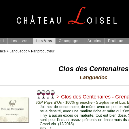
eil
Les Livres
Les Vins
Champagne
Articles
Pratique
ance
>
Languedoc
> Par producteur
Clos des Centenaires
Languedoc
>
Clos des Centenaires
- Grena
IGP Pays d'Oc
- 100% grenache - Stéphanie et Luc 
Joli nez de cerise noire, de mûre, avec de petites no
belle densité, avec une matière riche et mûre qui s'exp
il n'y a aucun excès de maturité, tout est bien dosé
sont pour l'instant assez présents en finale mais ils
Grand vin. (12/2018)
Prix :
C