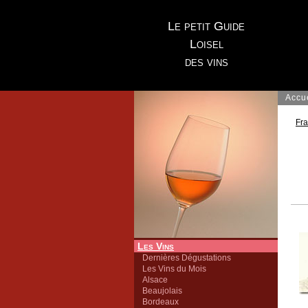
Le petit Guide
Loisel
des vins
Accu
Fr
Les Vins
Dernières Dégustations
Les Vins du Mois
Alsace
Beaujolais
Bordeaux