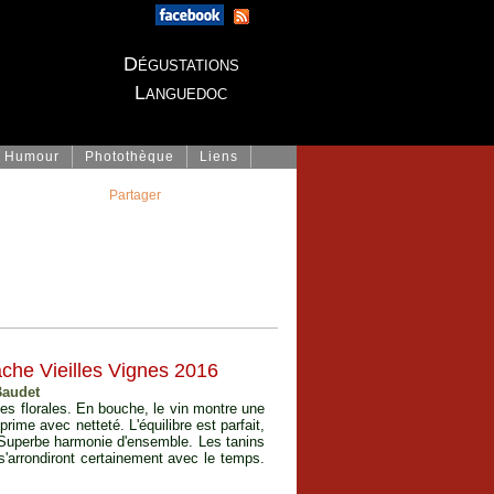
Dégustations
Languedoc
Humour
Photothèque
Liens
Partager
che Vieilles Vignes 2016
Baudet
tes florales. En bouche, le vin montre une
rime avec netteté. L'équilibre est parfait,
. Superbe harmonie d'ensemble. Les tanins
 s'arrondiront certainement avec le temps.