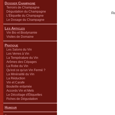
Dossier Champagne
Terroirs de Champagne
Dégustation du Champagne
Re
L'Étiquette du Champagne
Le Dosage du Champagne
Les Articles
Vin Bio et Biodynamie
Visites de Domaine
Pratique
Les Salons du Vin
Les Verres à Vin
La Température du Vin
Arômes des Cépages
La Robe du Vin
Qu'est ce qu'un Vin Fermé ?
La Minéralité du Vin
La Réduction
Vin et Carafe
Bouteille entamée
Accords Vin et Mets
Le Décollage d'Étiquettes
Fiches de Dégustation
Humour