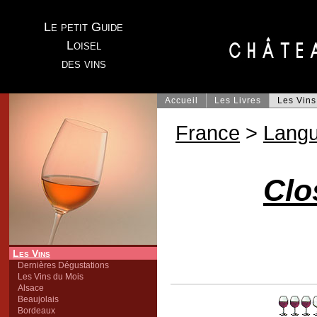
Le petit Guide
Loisel
des vins
Accueil
Les Livres
Les Vins
France
>
Lang
Clo
Les Vins
Dernières Dégustations
Les Vins du Mois
Alsace
Beaujolais
Bordeaux