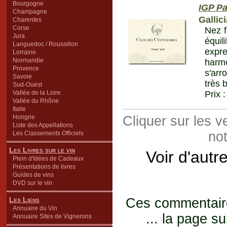
Bourgogne
IGP Pa
Champagne
Gallici
Charentes
Corse
Nez f
Jura
équil
Languedoc / Roussillon
expr
Lorraine
Normandie
harm
Provence
s'arr
Savoie
très 
Sud-Ouest
Vallée de la Loire
Prix 
Vallée du Rhône
Italie
Hongrie
Cliquer sur les 
Liste des Appellations
not
Les Classements Officiels
Les Livres sur le vin
Voir d'autr
Plein d'Idées de Cadeaux
Présentations de livres
Guides de vins
DVD sur le vin
Les Liens
Ces commentaires
Annuaire du Vin
... la page su
Annuaire Sites de Vignerons