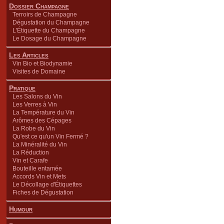
Dossier Champagne
Terroirs de Champagne
Dégustation du Champagne
L'Étiquette du Champagne
Le Dosage du Champagne
Les Articles
Vin Bio et Biodynamie
Visites de Domaine
Pratique
Les Salons du Vin
Les Verres à Vin
La Température du Vin
Arômes des Cépages
La Robe du Vin
Qu'est ce qu'un Vin Fermé ?
La Minéralité du Vin
La Réduction
Vin et Carafe
Bouteille entamée
Accords Vin et Mets
Le Décollage d'Étiquettes
Fiches de Dégustation
Humour