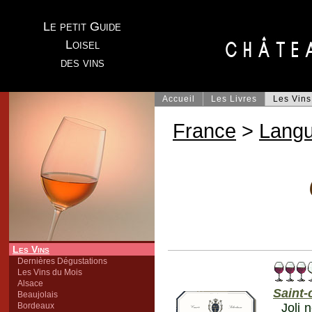
Le petit Guide
Loisel
des vins
Accueil
Les Livres
Les Vins
France
>
Lang
Les Vins
Dernières Dégustations
Les Vins du Mois
Alsace
Saint-
Beaujolais
Bordeaux
Joli 