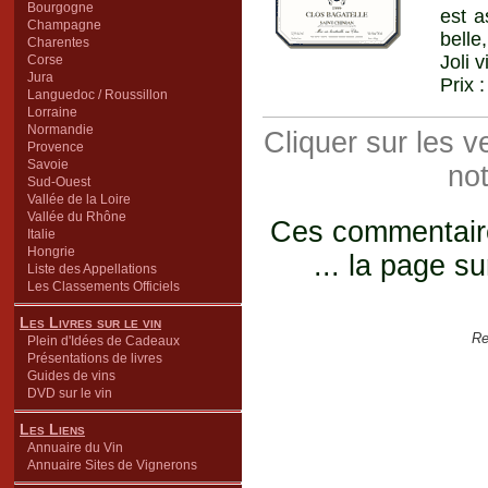
Bourgogne
est a
Champagne
belle
Charentes
Joli 
Corse
Jura
Prix 
Languedoc / Roussillon
Lorraine
Normandie
Cliquer sur les 
Provence
Savoie
not
Sud-Ouest
Vallée de la Loire
Vallée du Rhône
Ces commentaires
Italie
Hongrie
... la page su
Liste des Appellations
Les Classements Officiels
Les Livres sur le vin
Re
Plein d'Idées de Cadeaux
Présentations de livres
Guides de vins
DVD sur le vin
Les Liens
Annuaire du Vin
Annuaire Sites de Vignerons