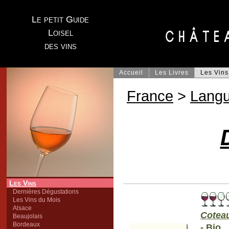
Le petit Guide
Loisel
des vins
Accueil
Les Livres
Les Vins
France
>
Lang
Les Vins
Dernières Dégustations
Les Vins du Mois
Alsace
Cotea
Beaujolais
Bordeaux
- Bio