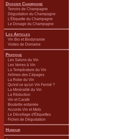
Dossier Champagne
Terroirs de Champagne
Dégustation du Champagne
L'Étiquette du Champagne
Le Dosage du Champagne
Les Articles
Vin Bio et Biodynamie
Visites de Domaine
Pratique
Les Salons du Vin
Les Verres à Vin
La Température du Vin
Arômes des Cépages
La Robe du Vin
Qu'est ce qu'un Vin Fermé ?
La Minéralité du Vin
La Réduction
Vin et Carafe
Bouteille entamée
Accords Vin et Mets
Le Décollage d'Étiquettes
Fiches de Dégustation
Humour