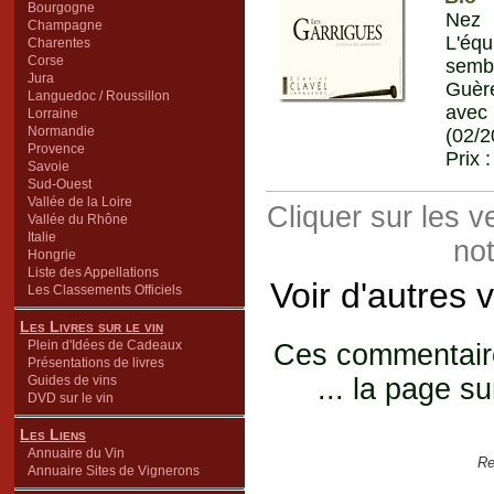
Bourgogne
Nez 
Champagne
L'équ
Charentes
Corse
sembl
Jura
Guère
Languedoc / Roussillon
avec 
Lorraine
Normandie
(02/2
Provence
Prix 
Savoie
Sud-Ouest
Vallée de la Loire
Cliquer sur les 
Vallée du Rhône
Italie
not
Hongrie
Liste des Appellations
Voir d'autres 
Les Classements Officiels
Les Livres sur le vin
Plein d'Idées de Cadeaux
Ces commentaires
Présentations de livres
Guides de vins
... la page su
DVD sur le vin
Les Liens
Annuaire du Vin
Re
Annuaire Sites de Vignerons