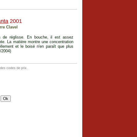
nta
2001
rre Clavel
s de réglisse. En bouche, il est assez
nte. La matière montre une concentration
llement et le boisé n'en paraît que plus
2/2004)
 des codes de prix.