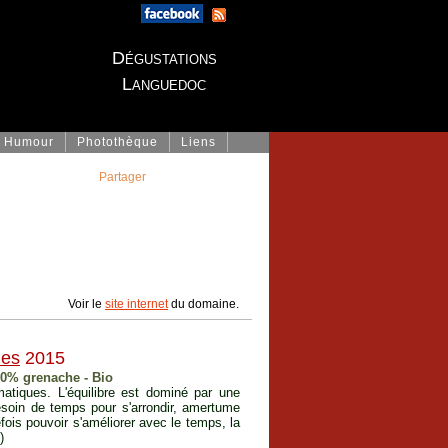
Dégustations
Languedoc
Humour
Photothèque
Liens
Partager
Voir le
site internet
du domaine.
ues
2015
20% grenache - Bio
tiques. L'équilibre est dominé par une
esoin de temps pour s'arrondir, amertume
efois pouvoir s'améliorer avec le temps, la
)