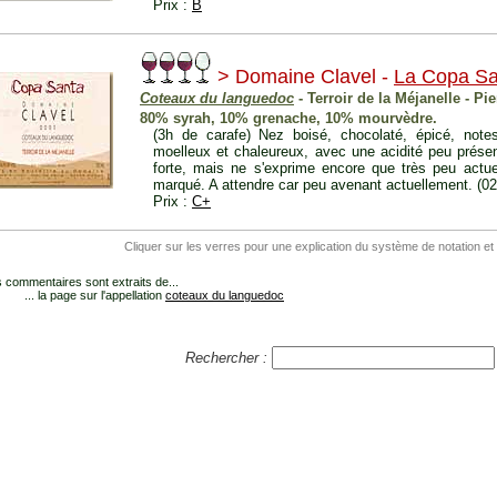
Prix :
B
> Domaine Clavel -
La Copa Sa
Coteaux du languedoc
- Terroir de la Méjanelle - Pie
80% syrah, 10% grenache, 10% mourvèdre.
(3h de carafe) Nez boisé, chocolaté, épicé, note
moelleux et chaleureux, avec une acidité peu prése
forte, mais ne s'exprime encore que très peu actue
marqué. A attendre car peu avenant actuellement. (0
Prix :
C+
Cliquer sur les verres pour une explication du système de notation et
 commentaires sont extraits de...
... la page sur l'appellation
coteaux du languedoc
Rechercher :