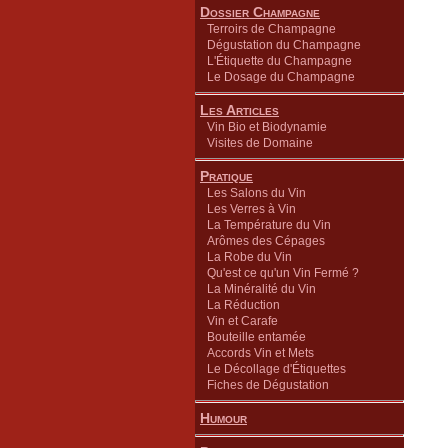
Dossier Champagne
Terroirs de Champagne
Dégustation du Champagne
L'Étiquette du Champagne
Le Dosage du Champagne
Les Articles
Vin Bio et Biodynamie
Visites de Domaine
Pratique
Les Salons du Vin
Les Verres à Vin
La Température du Vin
Arômes des Cépages
La Robe du Vin
Qu'est ce qu'un Vin Fermé ?
La Minéralité du Vin
La Réduction
Vin et Carafe
Bouteille entamée
Accords Vin et Mets
Le Décollage d'Étiquettes
Fiches de Dégustation
Humour