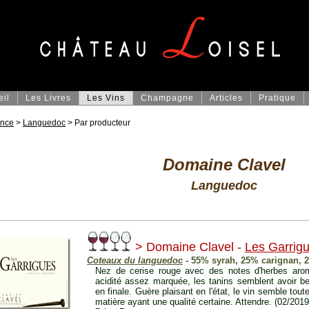
eil
Les Livres
Les Vins
Champagne
Articles
Pratique
ance
>
Languedoc
> Par producteur
Domaine Clavel
Languedoc
> Domaine Clavel -
Les Garrig
Coteaux du languedoc
- 55% syrah, 25% carignan, 
Nez de cerise rouge avec des notes d'herbes aroma
acidité assez marquée, les tanins semblent avoir b
en finale. Guère plaisant en l'état, le vin semble tout
matière ayant une qualité certaine. Attendre. (02/2019