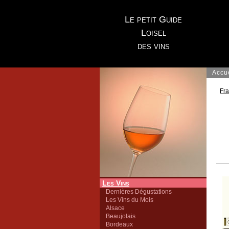
Le petit Guide
Loisel
des vins
Accu
Fr
Les Vins
Dernières Dégustations
Les Vins du Mois
Alsace
Beaujolais
Bordeaux