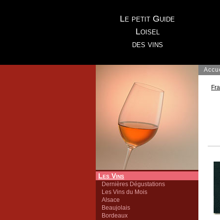
Le petit Guide
Loisel
des vins
Accu
Fr
Les Vins
Dernières Dégustations
Les Vins du Mois
Alsace
Beaujolais
Bordeaux