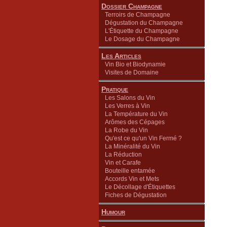
Dossier Champagne
Terroirs de Champagne
Dégustation du Champagne
L'Étiquette du Champagne
Le Dosage du Champagne
Les Articles
Vin Bio et Biodynamie
Visites de Domaine
Pratique
Les Salons du Vin
Les Verres à Vin
La Température du Vin
Arômes des Cépages
La Robe du Vin
Qu'est ce qu'un Vin Fermé ?
La Minéralité du Vin
La Réduction
Vin et Carafe
Bouteille entamée
Accords Vin et Mets
Le Décollage d'Étiquettes
Fiches de Dégustation
Humour