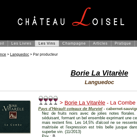
eil
Les Livres
Les Vins
Champagne
Articles
Pratique
ance
>
Languedoc
> Par producteur
Borie La Vitarèle
Languedoc
>
Borie La Vitarèle
- La Combe
Pays d'Hérault coteaux de Murviel
- cabernet-sauvign
Nez de fruits noirs avec de jolies notes florales.
séduisant, formant un bel ensemble exprimant une ce
mais restent fins. Les 14,5% d'alcool ne se ressent
maitrisée et l'expression est très belle jusque dan
superbe vin. (11/2013)
Prix :
B