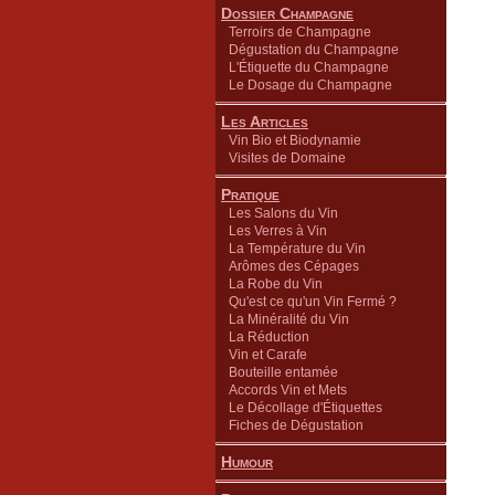
Dossier Champagne
Terroirs de Champagne
Dégustation du Champagne
L'Étiquette du Champagne
Le Dosage du Champagne
Les Articles
Vin Bio et Biodynamie
Visites de Domaine
Pratique
Les Salons du Vin
Les Verres à Vin
La Température du Vin
Arômes des Cépages
La Robe du Vin
Qu'est ce qu'un Vin Fermé ?
La Minéralité du Vin
La Réduction
Vin et Carafe
Bouteille entamée
Accords Vin et Mets
Le Décollage d'Étiquettes
Fiches de Dégustation
Humour