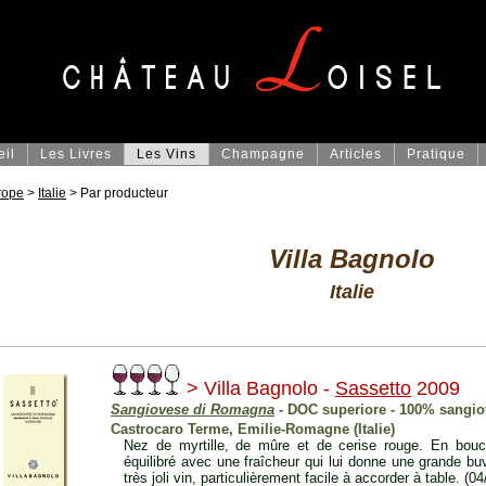
eil
Les Livres
Les Vins
Champagne
Articles
Pratique
rope
>
Italie
> Par producteur
Villa Bagnolo
Italie
> Villa Bagnolo -
Sassetto
2009
Sangiovese di Romagna
- DOC superiore - 100% sangi
Castrocaro Terme, Emilie-Romagne (Italie)
Nez de myrtille, de mûre et de cerise rouge. En bouc
équilibré avec une fraîcheur qui lui donne une grande buva
très joli vin, particulièrement facile à accorder à table. (0