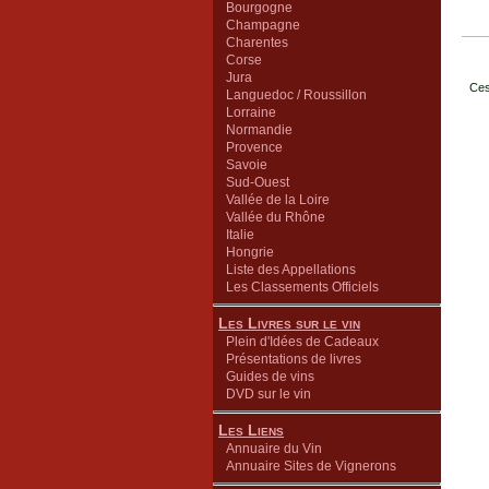
Bourgogne
Champagne
Charentes
Corse
Jura
Ces
Languedoc / Roussillon
Lorraine
Normandie
Provence
Savoie
Sud-Ouest
Vallée de la Loire
Vallée du Rhône
Italie
Hongrie
Liste des Appellations
Les Classements Officiels
Les Livres sur le vin
Plein d'Idées de Cadeaux
Présentations de livres
Guides de vins
DVD sur le vin
Les Liens
Annuaire du Vin
Annuaire Sites de Vignerons