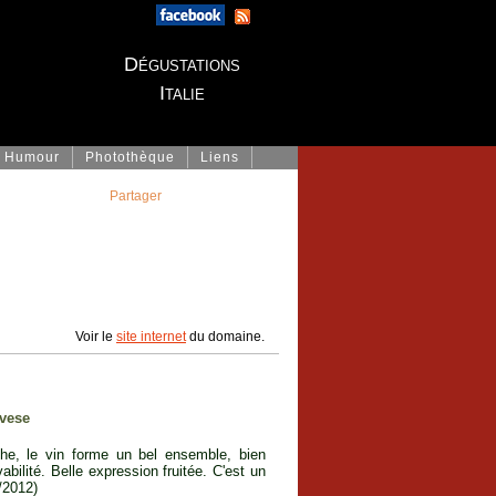
Dégustations
Italie
Humour
Photothèque
Liens
Partager
Voir le
site internet
du domaine.
ovese
he, le vin forme un bel ensemble, bien
bilité. Belle expression fruitée. C'est un
4/2012)