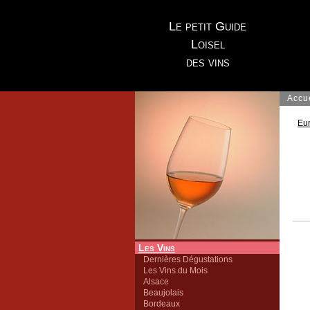
Le petit Guide
Loisel
des vins
Accu
Eu
Les Vins
Dernières Dégustations
Les Vins du Mois
Alsace
Beaujolais
Bordeaux