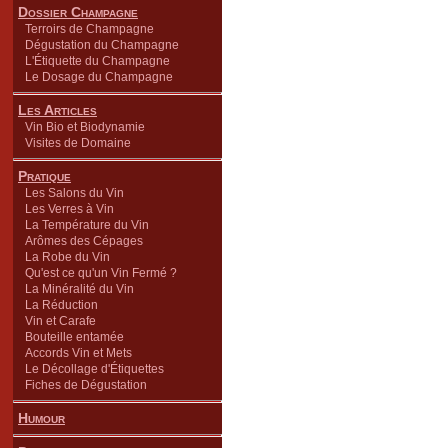
Dossier Champagne
Terroirs de Champagne
Dégustation du Champagne
L'Étiquette du Champagne
Le Dosage du Champagne
Les Articles
Vin Bio et Biodynamie
Visites de Domaine
Pratique
Les Salons du Vin
Les Verres à Vin
La Température du Vin
Arômes des Cépages
La Robe du Vin
Qu'est ce qu'un Vin Fermé ?
La Minéralité du Vin
La Réduction
Vin et Carafe
Bouteille entamée
Accords Vin et Mets
Le Décollage d'Étiquettes
Fiches de Dégustation
Humour