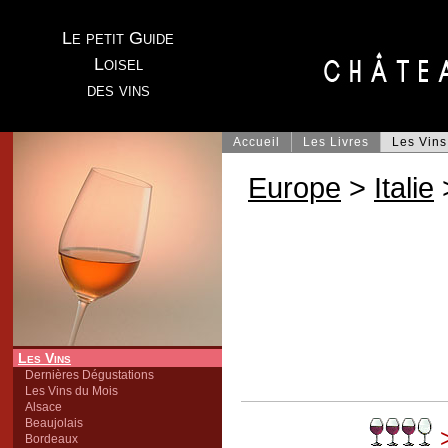
Le petit Guide
Loisel
des vins
Accueil
Les Livres
Les Vins
Europe
>
Italie
Les Vins
Dernières Dégustations
Les Vins du Mois
Alsace
Beaujolais
>
Bordeaux