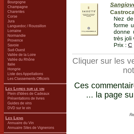
Bourgogne
Sangiov
Champagne
Castroca
Charentes
Corse
Nez de 
Jura
forme u
Languedoc / Roussillon
Lorraine
donne u
Normandie
très jol
Provence
Prix :
C
Savoie
Sud-Ouest
Vallée de la Loire
Cliquer sur les 
Vallée du Rhône
Italie
not
Hongrie
Liste des Appellations
Les Classements Officiels
Ces commentaires
Les Livres sur le vin
... la page su
Plein d'Idées de Cadeaux
Présentations de livres
Guides de vins
DVD sur le vin
Re
Les Liens
Annuaire du Vin
Annuaire Sites de Vignerons