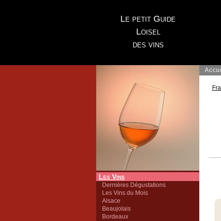
Le petit Guide
Loisel
des vins
Accu
Fr
Les Vins
Dernières Dégustations
Les Vins du Mois
Alsace
Beaujolais
Bordeaux