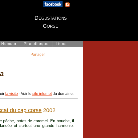
Dégustations
Corse
Humour
Photothèque
Liens
Partager
a
oir
la visite
- Voir le
site internet
du domaine.
cat du cap corse
2002
 de pêche, notes de caramel. En bouche, il
lancée et surtout une grande harmonie.