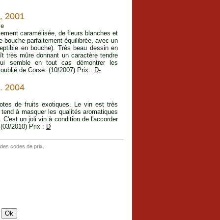
.
2001
le
tement caramélisée, de fleurs blanches et
e bouche parfaitement équilibrée, avec un
ceptible en bouche). Très beau dessin en
aît très mûre donnant un caractère tendre
 qui semble en tout cas démontrer les
oublié de Corse. (10/2007) Prix :
D-
. 2004
tes de fruits exotiques. Le vin est très
i tend à masquer les qualités aromatiques
C'est un joli vin à condition de l'accorder
 (03/2010) Prix :
D
 des codes de prix.