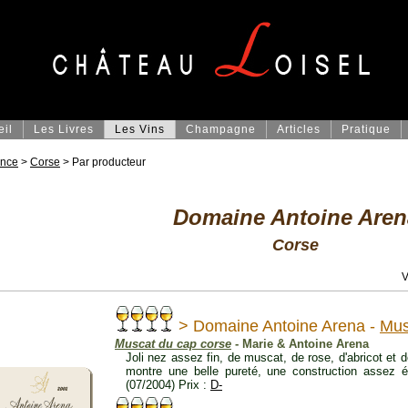
eil
Les Livres
Les Vins
Champagne
Articles
Pratique
ance
>
Corse
> Par producteur
Domaine Antoine Aren
Corse
V
> Domaine Antoine Arena -
Mus
Muscat du cap corse
- Marie & Antoine Arena
Joli nez assez fin, de muscat, de rose, d'abricot et
montre une belle pureté, une construction assez é
(07/2004) Prix :
D-