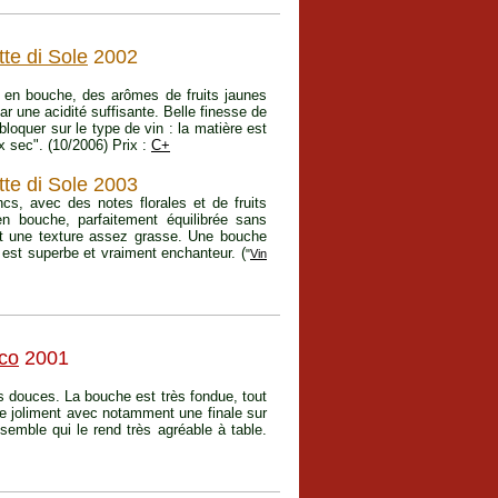
tte di Sole
2002
 en bouche, des arômes de fruits jaunes
par une acidité suffisante. Belle finesse de
bloquer sur le type de vin : la matière est
ux sec". (10/2006) Prix :
C+
te di Sole 2003
ancs, avec des notes florales et de fruits
en bouche, parfaitement équilibrée sans
et une texture assez grasse. Une bouche
 est superbe et vraiment enchanteur. (
"
Vin
co
2001
es douces. La bouche est très fondue, tout
ime joliment avec notamment une finale sur
nsemble qui le rend très agréable à table.