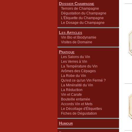
Dossier Champagne
Terroirs de Champagne
Dégustation du Champagne
L'Étiquette du Champagne
Le Dosage du Champagne
Les Articles
Vin Bio et Biodynamie
Visites de Domaine
Pratique
Les Salons du Vin
Les Verres à Vin
La Température du Vin
Arômes des Cépages
La Robe du Vin
Qu'est ce qu'un Vin Fermé ?
La Minéralité du Vin
La Réduction
Vin et Carafe
Bouteille entamée
Accords Vin et Mets
Le Décollage d'Étiquettes
Fiches de Dégustation
Humour