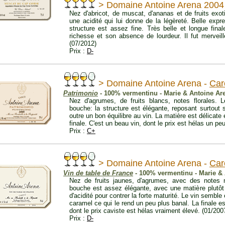
> Domaine Antoine Arena 2004
Nez d'abricot, de muscat, d'ananas et de fruits exo
une acidité qui lui donne de la légèreté. Belle expr
structure est assez fine. Très belle et longue fina
richesse et son absence de lourdeur. Il fut merveil
(07/2012)
Prix :
D-
> Domaine Antoine Arena -
Car
Patrimonio
- 100% vermentinu - Marie & Antoine Ar
Nez d'agrumes, de fruits blancs, notes florales. 
bouche: la structure est élégante, reposant surtout 
outre un bon équilibre au vin. La matière est délicate 
finale. C'est un beau vin, dont le prix est hélas un pe
Prix :
C+
> Domaine Antoine Arena -
Car
Vin de table de France
- 100% vermentinu - Marie &
Nez de fruits jaunes, d'agrumes, avec des notes m
bouche est assez élégante, avec une matière plutôt
d'acidité pour contrer la forte maturité. Le vin semble
caramel ce qui le rend un peu plus banal. La finale es
dont le prix caviste est hélas vraiment élevé. (01/200
Prix :
D-