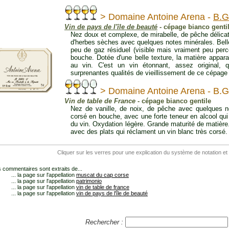
> Domaine Antoine Arena -
B.G
Vin de pays de l'île de beauté
- cépage bianco genti
Nez doux et complexe, de mirabelle, de pêche délica
d'herbes sèches avec quelques notes minérales. Bell
peu de gaz résiduel (visible mais vraiment peu per
bouche. Dotée d'une belle texture, la matière appar
au vin. C'est un vin étonnant, assez original,
surprenantes qualités de vieillissement de ce cépage 
> Domaine Antoine Arena - B.G
Vin de table de France
- cépage bianco gentile
Nez de vanille, de noix, de pêche avec quelques no
corsé en bouche, avec une forte teneur en alcool qu
du vin. Oxydation légère. Grande maturité de matière. 
avec des plats qui réclament un vin blanc très corsé.
Cliquer sur les verres pour une explication du système de notation et
 commentaires sont extraits de...
... la page sur l'appellation
muscat du cap corse
... la page sur l'appellation
patrimonio
... la page sur l'appellation
vin de table de france
... la page sur l'appellation
vin de pays de l'île de beauté
Rechercher :