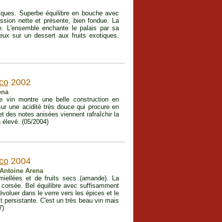
tiques. Superbe équilibre en bouche avec
ession nette et présente, bien fondue. La
le. L'ensemble enchante le palais par sa
leux sur un dessert aux fruits exotiques.
co
2002
ena
Le vin montre une belle construction en
sur une acidité très douce qui procure en
et des notes anisées viennent rafraîchir la
u élevé. (05/2004)
co
2004
 Antoine Arena
iellées et de fruits secs (amande). La
 corsée. Bel équilibre avec suffisamment
 évoluer dans le verre vers les épices et le
t persistante. C'est un très beau vin mais
7)