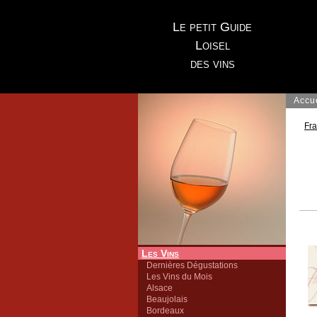
Le petit Guide
Loisel
des vins
Accu
Fr
Les Vins
Dernières Dégustations
Les Vins du Mois
Alsace
Beaujolais
Bordeaux