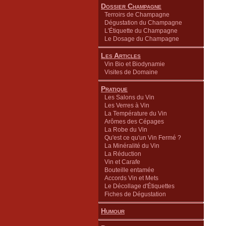
Dossier Champagne
Terroirs de Champagne
Dégustation du Champagne
L'Étiquette du Champagne
Le Dosage du Champagne
Les Articles
Vin Bio et Biodynamie
Visites de Domaine
Pratique
Les Salons du Vin
Les Verres à Vin
La Température du Vin
Arômes des Cépages
La Robe du Vin
Qu'est ce qu'un Vin Fermé ?
La Minéralité du Vin
La Réduction
Vin et Carafe
Bouteille entamée
Accords Vin et Mets
Le Décollage d'Étiquettes
Fiches de Dégustation
Humour