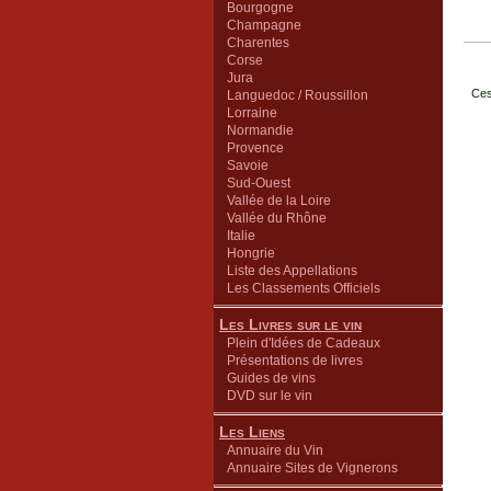
Bourgogne
Champagne
Charentes
Corse
Jura
Ces
Languedoc / Roussillon
Lorraine
Normandie
Provence
Savoie
Sud-Ouest
Vallée de la Loire
Vallée du Rhône
Italie
Hongrie
Liste des Appellations
Les Classements Officiels
Les Livres sur le vin
Plein d'Idées de Cadeaux
Présentations de livres
Guides de vins
DVD sur le vin
Les Liens
Annuaire du Vin
Annuaire Sites de Vignerons