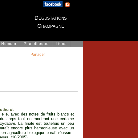
Dégustations
Champagne
Humour
Photothèque
Liens
Partager
autherot
iellé, avec des notes de fruits blancs et
du corps tout en montrant une certaine
xydative. La finale est toutefois un peu
 paraît encore plus harmonieuse avec un
n agriculture biologique paraît réussie :
epas. (10/2005)