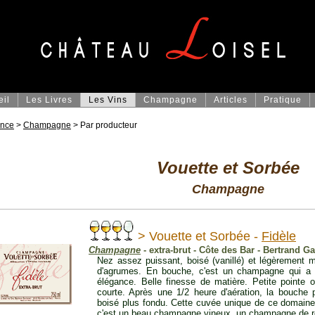
eil
Les Livres
Les Vins
Champagne
Articles
Pratique
ance
>
Champagne
> Par producteur
Vouette et Sorbée
Champagne
> Vouette et Sorbée -
Fidèle
Champagne
- extra-brut - Côte des Bar - Bertrand G
Nez assez puissant, boisé (vanillé) et légèrement m
d'agrumes. En bouche, c'est un champagne qui a 
élégance. Belle finesse de matière. Petite pointe o
courte. Après une 1/2 heure d'aération, la bouche
boisé plus fondu. Cette cuvée unique de ce domaine e
c'est un beau champagne vineux, un champagne de r