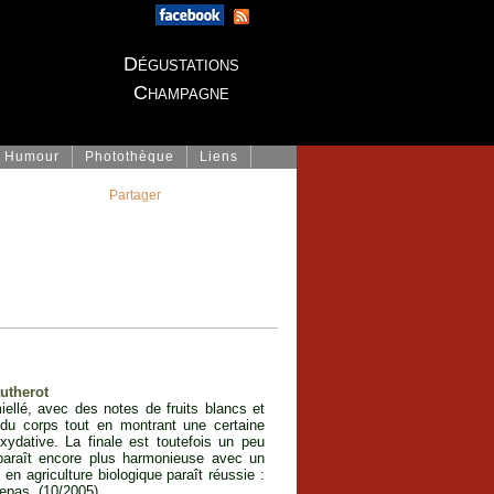
Dégustations
Champagne
Humour
Photothèque
Liens
Partager
autherot
iellé, avec des notes de fruits blancs et
du corps tout en montrant une certaine
xydative. La finale est toutefois un peu
 paraît encore plus harmonieuse avec un
n agriculture biologique paraît réussie :
epas. (10/2005)