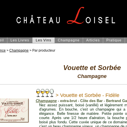
eil
Les Livres
Les Vins
Champagne
Articles
Pratique
ance
>
Champagne
> Par producteur
Vouette et Sorbée
Champagne
> Vouette et Sorbée - Fidèle
Champagne
- extra-brut - Côte des Bar - Bertrand G
Nez assez puissant, boisé (vanillé) et légèrement m
d'agrumes. En bouche, c'est un champagne qui a 
élégance. Belle finesse de matière. Petite pointe o
courte. Après une 1/2 heure d'aération, la bouche
boisé plus fondu. Cette cuvée unique de ce domaine e
c'est un beau champagne vineux, un champagne de r