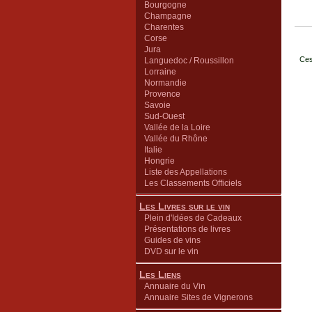
Bourgogne
Champagne
Charentes
Corse
Jura
Ces
Languedoc / Roussillon
Lorraine
Normandie
Provence
Savoie
Sud-Ouest
Vallée de la Loire
Vallée du Rhône
Italie
Hongrie
Liste des Appellations
Les Classements Officiels
Les Livres sur le vin
Plein d'Idées de Cadeaux
Présentations de livres
Guides de vins
DVD sur le vin
Les Liens
Annuaire du Vin
Annuaire Sites de Vignerons