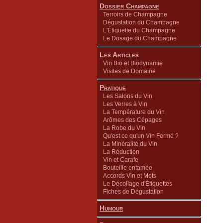
Dossier Champagne
Terroirs de Champagne
Dégustation du Champagne
L'Étiquette du Champagne
Le Dosage du Champagne
Les Articles
Vin Bio et Biodynamie
Visites de Domaine
Pratique
Les Salons du Vin
Les Verres à Vin
La Température du Vin
Arômes des Cépages
La Robe du Vin
Qu'est ce qu'un Vin Fermé ?
La Minéralité du Vin
La Réduction
Vin et Carafe
Bouteille entamée
Accords Vin et Mets
Le Décollage d'Étiquettes
Fiches de Dégustation
Humour