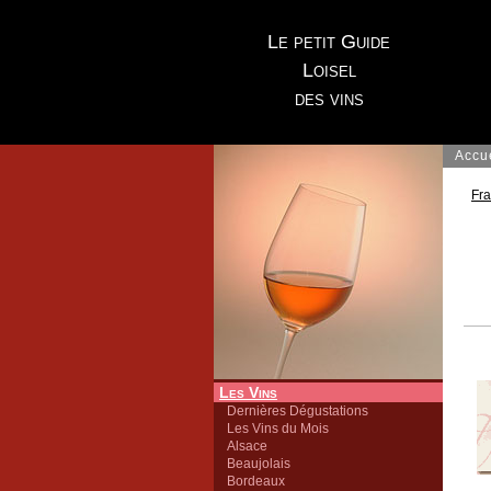
Le petit Guide
Loisel
des vins
Accu
Fr
Les Vins
Dernières Dégustations
Les Vins du Mois
Alsace
Beaujolais
Bordeaux