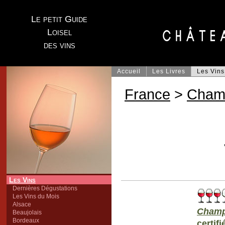
Le petit Guide
Loisel
des vins
Accueil
Les Livres
Les Vins
France
>
Cham
Les Vins
Dernières Dégustations
Les Vins du Mois
Alsace
Cham
Beaujolais
Bordeaux
certifi