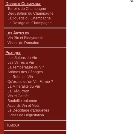
Re
Dossier Champagne
Terroirs de Champagne
Dégustation du Champagne
L'Étiquette du Champagne
Le Dosage du Champagne
Les Articles
Vin Bio et Biodynamie
Visites de Domaine
Pratique
Les Salons du Vin
Les Verres à Vin
La Température du Vin
Arômes des Cépages
La Robe du Vin
Qu'est ce qu'un Vin Fermé ?
La Minéralité du Vin
La Réduction
Vin et Carafe
Bouteille entamée
Accords Vin et Mets
Le Décollage d'Étiquettes
Fiches de Dégustation
Humour