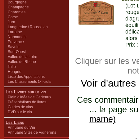
Bourgogne
(Lot 
Champagne
roug
Charentes
Corse
d'agr
Jura
équil
Languedoc / Roussillon
délic
Lorraine
Normandie
alors
Provence
Prix 
Savoie
Sud-Ouest
Vallée de la Loire
Cliquer sur les 
Vallée du Rhône
Italie
not
Hongrie
Liste des Appellations
Voir d'autres
Les Classements Officiels
Les Livres sur le vin
Plein d'Idées de Cadeaux
Ces commentaires
Présentations de livres
Guides de vins
... la page su
DVD sur le vin
marne)
Les Liens
Annuaire du Vin
Annuaire Sites de Vignerons