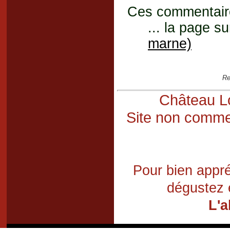
Ces commentaires
... la page su
marne)
Re
Château Lo
Site non commer
Pour bien appré
dégustez 
L'a