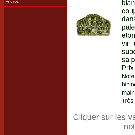
Photos
blan
cou
dan
pal
éton
vin 
sup
sa p
Prix
Note 
bio
main
Très
Cliquer sur les 
not