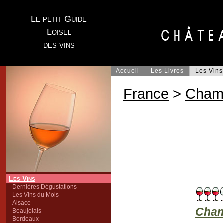
Le petit Guide
Loisel
des vins
Accueil
Les Livres
Les Vins
France
>
Cham
Les Vins
Dernières Dégustations
Les Vins du Mois
Alsace
Cha
Beaujolais
Bordeaux