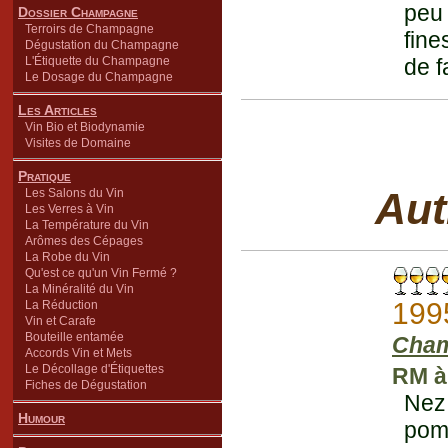
peu 
Dossier Champagne
Terroirs de Champagne
fine
Dégustation du Champagne
L'Étiquette du Champagne
de f
Le Dosage du Champagne
Les Articles
Vin Bio et Biodynamie
Visites de Domaine
Pratique
Aut
Les Salons du Vin
Les Verres à Vin
La Température du Vin
Arômes des Cépages
La Robe du Vin
Qu'est ce qu'un Vin Fermé ?
La Minéralité du Vin
199
La Réduction
Vin et Carafe
Bouteille entamée
Cha
Accords Vin et Mets
Le Décollage d'Étiquettes
RM à 
Fiches de Dégustation
Nez
Humour
pom