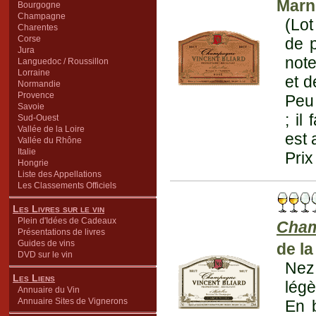
Marne
Bourgogne
Champagne
(Lot
Charentes
Corse
de p
Jura
note
Languedoc / Roussillon
Lorraine
et d
Normandie
Provence
Peu 
Savoie
; il
Sud-Ouest
Vallée de la Loire
est 
Vallée du Rhône
Italie
Prix
Hongrie
Liste des Appellations
Les Classements Officiels
Les Livres sur le vin
Plein d'Idées de Cadeaux
Cha
Présentations de livres
Guides de vins
de la
DVD sur le vin
Nez
Les Liens
légè
Annuaire du Vin
Annuaire Sites de Vignerons
En b