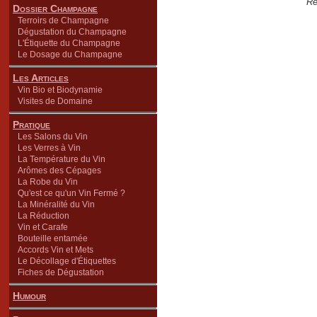
Re
Dossier Champagne
Terroirs de Champagne
Dégustation du Champagne
L'Étiquette du Champagne
Le Dosage du Champagne
Les Articles
Vin Bio et Biodynamie
Visites de Domaine
Pratique
Les Salons du Vin
Les Verres à Vin
La Température du Vin
Arômes des Cépages
La Robe du Vin
Qu'est ce qu'un Vin Fermé ?
La Minéralité du Vin
La Réduction
Vin et Carafe
Bouteille entamée
Accords Vin et Mets
Le Décollage d'Étiquettes
Fiches de Dégustation
Humour