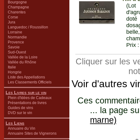
Bourgogne
(Lot
Champagne
d'agr
Charentes
Corse
doté 
Jura
dosag
Languedoc / Roussillon
belle
Lorraine
Normandie
champ
Provence
Prix 
Savoie
Sud-Ouest
Vallée de la Loire
Cliquer sur les 
Vallée du Rhône
Italie
not
Hongrie
Liste des Appellations
Voir d'autres v
Les Classements Officiels
Les Livres sur le vin
Plein d'Idées de Cadeaux
Ces commentaires
Présentations de livres
Guides de vins
... la page su
DVD sur le vin
marne)
Les Liens
Annuaire du Vin
Annuaire Sites de Vignerons