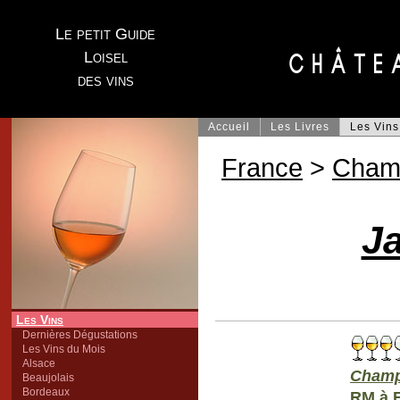
Le petit Guide
Loisel
des vins
Accueil
Les Livres
Les Vins
France
>
Cham
J
Les Vins
Dernières Dégustations
Les Vins du Mois
Alsace
Cham
Beaujolais
Bordeaux
RM à E