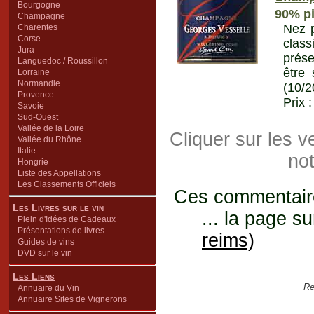
Bourgogne
90% pi
Champagne
Nez p
Charentes
Corse
class
Jura
présen
Languedoc / Roussillon
être 
Lorraine
Normandie
(10/2
Provence
Prix 
Savoie
Sud-Ouest
Vallée de la Loire
Cliquer sur les 
Vallée du Rhône
Italie
not
Hongrie
Liste des Appellations
Les Classements Officiels
Ces commentaires
Les Livres sur le vin
... la page su
Plein d'Idées de Cadeaux
Présentations de livres
reims)
Guides de vins
DVD sur le vin
Les Liens
Re
Annuaire du Vin
Annuaire Sites de Vignerons