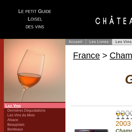
Le petit Guide
Loisel
des vins
Accueil
Les Livres
Les Vins
France
>
Cham
G
Les Vins
Dernières Dégustations
Les Vins du Mois
Alsace
2003
Beaujolais
Bordeaux
Champ