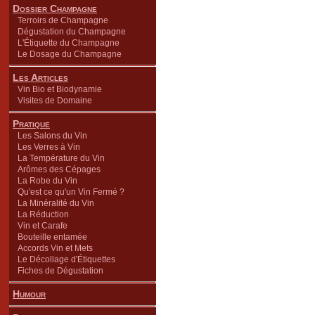
Dossier Champagne
Terroirs de Champagne
Dégustation du Champagne
L'Étiquette du Champagne
Le Dosage du Champagne
Les Articles
Vin Bio et Biodynamie
Visites de Domaine
Pratique
Les Salons du Vin
Les Verres à Vin
La Température du Vin
Arômes des Cépages
La Robe du Vin
Qu'est ce qu'un Vin Fermé ?
La Minéralité du Vin
La Réduction
Vin et Carafe
Bouteille entamée
Accords Vin et Mets
Le Décollage d'Étiquettes
Fiches de Dégustation
Humour