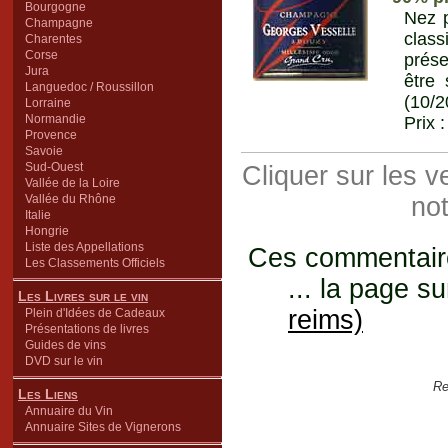
Bourgogne
Nez p
Champagne
class
Charentes
Corse
présen
Jura
être 
Languedoc / Roussillon
(10/2
Lorraine
Normandie
Prix 
Provence
Savoie
Sud-Ouest
Cliquer sur les 
Vallée de la Loire
Vallée du Rhône
not
Italie
Hongrie
Liste des Appellations
Ces commentaires
Les Classements Officiels
... la page su
Les Livres sur le vin
reims)
Plein d'Idées de Cadeaux
Présentations de livres
Guides de vins
DVD sur le vin
Re
Les Liens
Annuaire du Vin
Annuaire Sites de Vignerons