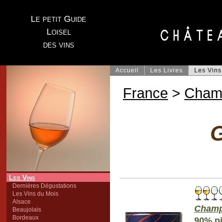
Le petit Guide
Loisel
des vins
Accueil
Les Livres
Les Vins
France
>
Cham
G
Les Vins
Dernières Dégustations
Les Vins du Mois
Alsace
Champ
Beaujolais
Bordeaux
90% pi