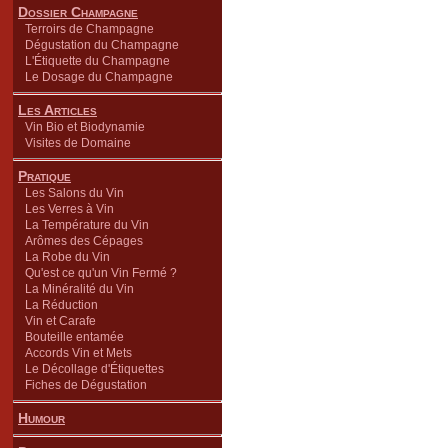
Dossier Champagne
Terroirs de Champagne
Dégustation du Champagne
L'Étiquette du Champagne
Le Dosage du Champagne
Les Articles
Vin Bio et Biodynamie
Visites de Domaine
Pratique
Les Salons du Vin
Les Verres à Vin
La Température du Vin
Arômes des Cépages
La Robe du Vin
Qu'est ce qu'un Vin Fermé ?
La Minéralité du Vin
La Réduction
Vin et Carafe
Bouteille entamée
Accords Vin et Mets
Le Décollage d'Étiquettes
Fiches de Dégustation
Humour