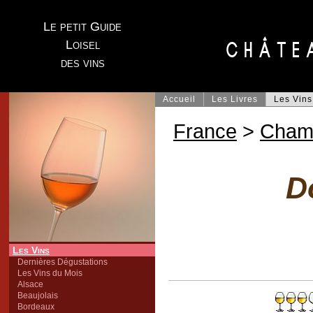
Le petit Guide
Loisel
des vins
Accueil
Les Livres
Les Vins
France
>
Cham
D
Les Vins
Dernières Dégustations
Les Vins du Mois
Alsace
Beaujolais
Bordeaux