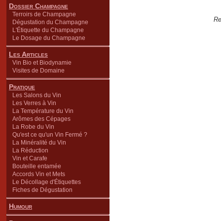
Dossier Champagne
Terroirs de Champagne
Re
Dégustation du Champagne
L'Étiquette du Champagne
Le Dosage du Champagne
Les Articles
Vin Bio et Biodynamie
Visites de Domaine
Pratique
Les Salons du Vin
Les Verres à Vin
La Température du Vin
Arômes des Cépages
La Robe du Vin
Qu'est ce qu'un Vin Fermé ?
La Minéralité du Vin
La Réduction
Vin et Carafe
Bouteille entamée
Accords Vin et Mets
Le Décollage d'Étiquettes
Fiches de Dégustation
Humour