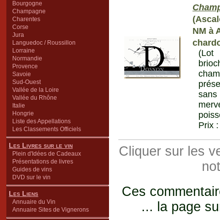
Bourgogne
Cham
Champagne
(Ascal
Charentes
Corse
NM à A
Jura
chard
Languedoc / Roussillon
Lorraine
(Lot
Normandie
brioc
Provence
champ
Savoie
Sud-Ouest
prése
Vallée de la Loire
sans
Vallée du Rhône
merv
Italie
Hongrie
poiss
Liste des Appellations
Prix 
Les Classements Officiels
Les Livres sur le vin
Cliquer sur les 
Plein d'Idées de Cadeaux
Présentations de livres
not
Guides de vins
DVD sur le vin
Ces commentaires
Les Liens
Annuaire du Vin
... la page su
Annuaire Sites de Vignerons