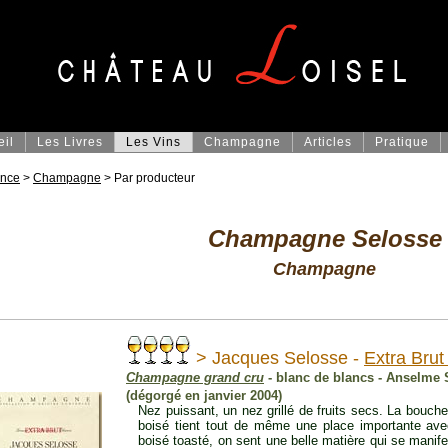
eil
Les Livres
Les Vins
Champagne
Articles
Pratique
ance
>
Champagne
> Par producteur
Champagne Selosse
Champagne
> Jacques Selosse -
Extra Brut
Champagne grand cru
- blanc de blancs - Anselme 
(dégorgé en janvier 2004)
Nez puissant, un nez grillé de fruits secs. La bouch
boisé tient tout de même une place importante avec
boisé toasté, on sent une belle matière qui se manife