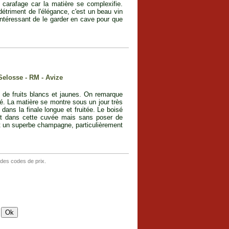
g carafage car la matière se complexifie.
détriment de l'élégance, c'est un beau vin
intéressant de le garder en cave pour que
Selosse - RM - Avize
s, de fruits blancs et jaunes. On remarque
é. La matière se montre sous un jour très
dans la finale longue et fruitée. Le boisé
nt dans cette cuvée mais sans poser de
st un superbe champagne, particulièrement
 des codes de prix.