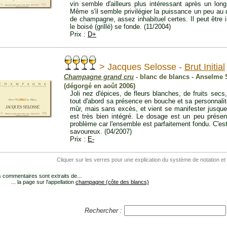
vin semble d'ailleurs plus intéressant après un lon
Même s'il semble privilégier la puissance un peu au 
de champagne, assez inhabituel certes. Il peut être 
le boisé (grillé) se fonde. (11/2004)
Prix :
D+
> Jacques Selosse -
Brut Initial
Champagne grand cru
- blanc de blancs - Anselme 
(dégorgé en août 2006)
Joli nez d'épices, de fleurs blanches, de fruits sec
tout d'abord sa présence en bouche et sa personnalit
mûr, mais sans excès, et vient se manifester jusque 
est très bien intégré. Le dosage est un peu prése
problème car l'ensemble est parfaitement fondu. C'e
savoureux. (04/2007)
Prix :
E-
Cliquer sur les verres pour une explication du système de notation et
 commentaires sont extraits de...
... la page sur l'appellation
champagne (côte des blancs)
Rechercher :