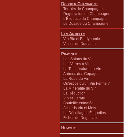
Dossier Champagne
Terroirs de Champagne
Dégustation du Champagne
L'Étiquette du Champagne
Le Dosage du Champagne
Les Articles
Vin Bio et Biodynamie
Visites de Domaine
Pratique
Les Salons du Vin
Les Verres à Vin
La Température du Vin
Arômes des Cépages
La Robe du Vin
Qu'est ce qu'un Vin Fermé ?
La Minéralité du Vin
La Réduction
Vin et Carafe
Bouteille entamée
Accords Vin et Mets
Le Décollage d'Étiquettes
Fiches de Dégustation
Humour