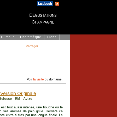
Dégustations
Champagne
Humour
Photothèque
Liens
Partager
Voir
la visite
du domaine.
 Version Originale
Selosse - RM - Avize
e est tout aussi intense, une bouche où le
 ses arômes de pain grillé. Derrière ce
ste entre autres par une longue finale. Le