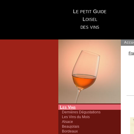
Le petit Guide
Loisel
des vins
Accu
Fr
Les Vins
Dernières Dégustations
Les Vins du Mois
Alsace
Beaujolais
Bordeaux