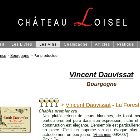
eil
Les Livres
Les Vins
Champagne
Articles
Pratique
ance
>
Bourgogne
> Par producteur
Vincent Dauvissat
Bourgogne
>
Vincent Dauvissat
- La Fores
Chablis premier cru
Nez plutôt retenu de fleurs blanches, de toast be
particulièrement pure dans son expression, riche et
construction est élegante. L'ensemble est particulièr
sa place. C'est un superbe vin qui évoque plus u
actuellement un peu jeune. (
09/2007)
Vin du mois
Prix :
D-