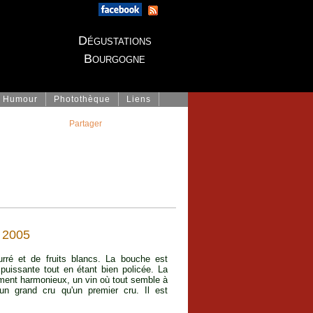
Dégustations
Bourgogne
Humour
Photothèque
Liens
Partager
t 2005
urré et de fruits blancs. La bouche est
 puissante tout en étant bien policée. La
ement harmonieux, un vin où tout semble à
n grand cru qu'un premier cru. Il est