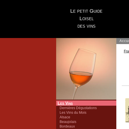
Le petit Guide
Loisel
des vins
Accu
Fr
Les Vins
Dernières Dégustations
Les Vins du Mois
Alsace
Beaujolais
Bordeaux