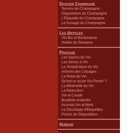
Dossier Champagne
Terroirs de Champagne
Dégustation du Champagne
L'Étiquette du Champagne
Le Dosage du Champagne
Les Articles
Vin Bio et Biodynamie
Visites de Domaine
Pratique
Les Salons du Vin
Les Verres à Vin
La Température du Vin
Arômes des Cépages
La Robe du Vin
Qu'est ce qu'un Vin Fermé ?
La Minéralité du Vin
La Réduction
Vin et Carafe
Bouteille entamée
Accords Vin et Mets
Le Décollage d'Étiquettes
Fiches de Dégustation
Humour