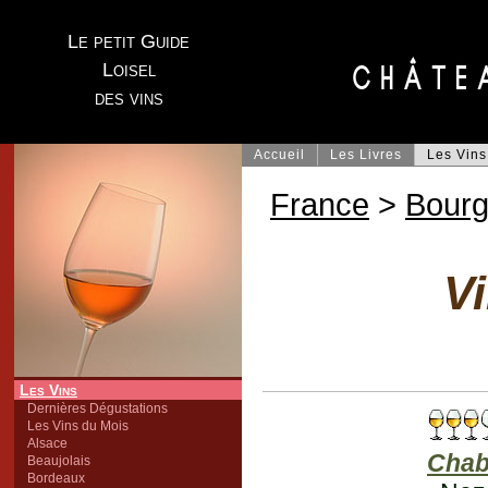
Le petit Guide
Loisel
des vins
Accueil
Les Livres
Les Vins
France
>
Bour
V
Les Vins
Dernières Dégustations
Les Vins du Mois
Alsace
Chab
Beaujolais
Bordeaux