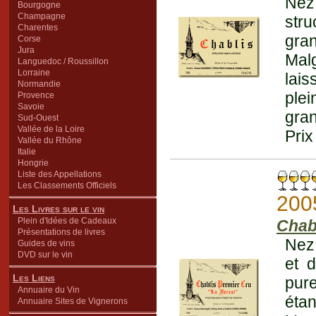
Nez 
Bourgogne
Champagne
str
Charentes
gran
Corse
Jura
Malg
Languedoc / Roussillon
Lorraine
lai
Normandie
plei
Provence
Savoie
gran
Sud-Ouest
Vallée de la Loire
Prix
Vallée du Rhône
Italie
Hongrie
Liste des Appellations
Les Classements Officiels
200
Les Livres sur le vin
Plein d'Idées de Cadeaux
Chab
Présentations de livres
Nez 
Guides de vins
DVD sur le vin
et d
Les Liens
pure
Annuaire du Vin
éta
Annuaire Sites de Vignerons