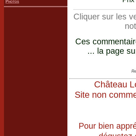
Photos
Cliquer sur les 
not
Ces commentaires
... la page su
Re
Château Lo
Site non commer
Pour bien appré