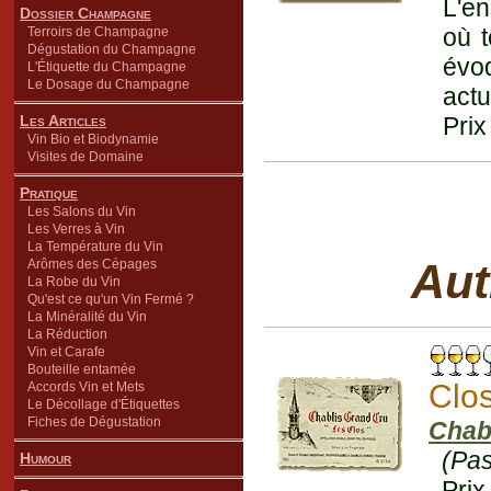
L'en
Dossier Champagne
où t
Terroirs de Champagne
Dégustation du Champagne
évoq
L'Étiquette du Champagne
Le Dosage du Champagne
actu
Les Articles
Prix
Vin Bio et Biodynamie
Visites de Domaine
Pratique
Les Salons du Vin
Les Verres à Vin
La Température du Vin
Aut
Arômes des Cépages
La Robe du Vin
Qu'est ce qu'un Vin Fermé ?
La Minéralité du Vin
La Réduction
Vin et Carafe
Bouteille entamée
Clo
Accords Vin et Mets
Le Décollage d'Étiquettes
Fiches de Dégustation
Chab
(Pas
Humour
Prix