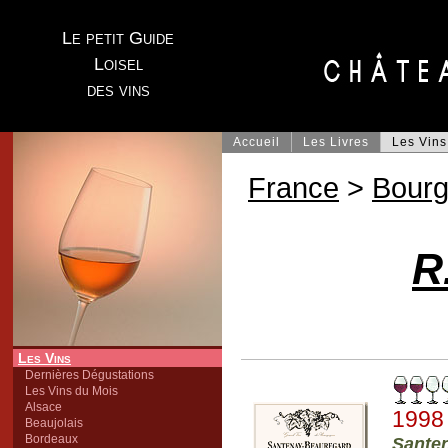
Le petit Guide
Loisel
des vins
Accueil
Les Livres
Les Vins
France
>
Bour
R
Les Vins
Dernières Dégustations
Les Vins du Mois
Alsace
1998
Beaujolais
Bordeaux
Sante