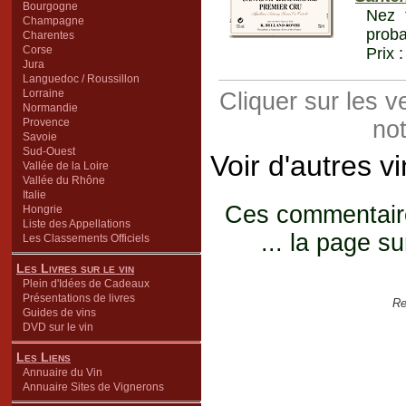
Bourgogne
Nez f
Champagne
proba
Charentes
Corse
Prix 
Jura
Languedoc / Roussillon
Lorraine
Cliquer sur les 
Normandie
Provence
not
Savoie
Sud-Ouest
Voir d'autres v
Vallée de la Loire
Vallée du Rhône
Italie
Ces commentaires
Hongrie
Liste des Appellations
... la page su
Les Classements Officiels
Les Livres sur le vin
Plein d'Idées de Cadeaux
Présentations de livres
Re
Guides de vins
DVD sur le vin
Les Liens
Annuaire du Vin
Annuaire Sites de Vignerons