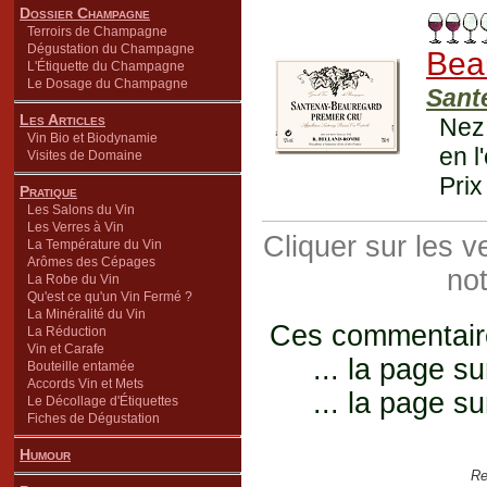
Dossier Champagne
Terroirs de Champagne
Dégustation du Champagne
Bea
L'Étiquette du Champagne
Le Dosage du Champagne
Sant
Les Articles
Nez 
Vin Bio et Biodynamie
en l
Visites de Domaine
Prix
Pratique
Les Salons du Vin
Les Verres à Vin
Cliquer sur les 
La Température du Vin
Arômes des Cépages
not
La Robe du Vin
Qu'est ce qu'un Vin Fermé ?
La Minéralité du Vin
Ces commentaires
La Réduction
Vin et Carafe
... la page su
Bouteille entamée
Accords Vin et Mets
... la page su
Le Décollage d'Étiquettes
Fiches de Dégustation
Humour
Re