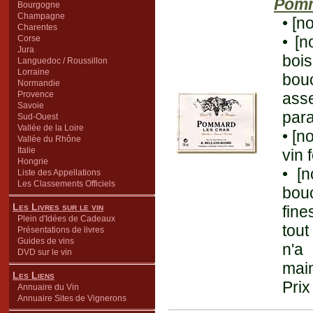
Pom
Bourgogne
Champagne
• [n
Charentes
• [n
Corse
Jura
boi
Languedoc / Roussillon
Lorraine
bouc
Normandie
Provence
asse
Savoie
para
Sud-Ouest
Vallée de la Loire
• [n
Vallée du Rhône
Italie
vin 
Hongrie
• [
Liste des Appellations
Les Classements Officiels
bouc
Les Livres sur le vin
fin
Plein d'Idées de Cadeaux
tout
Présentations de livres
Guides de vins
n'a
DVD sur le vin
main
Les Liens
Prix
Annuaire du Vin
Annuaire Sites de Vignerons