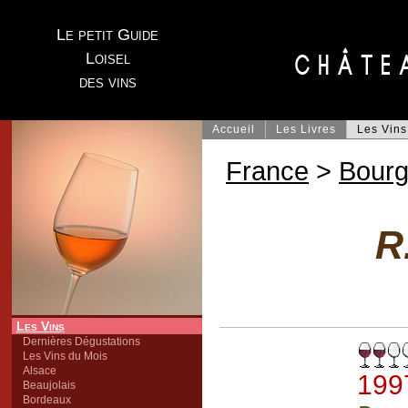
Le petit Guide
Loisel
des vins
Accueil
Les Livres
Les Vins
France
>
Bour
R
Les Vins
Dernières Dégustations
Les Vins du Mois
Alsace
199
Beaujolais
Bordeaux