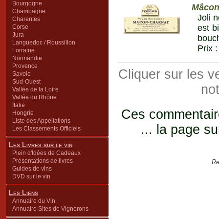
Bourgogne
Mâcon
Champagne
Joli 
Charentes
est b
Corse
Jura
bouch
Languedoc / Roussillon
Prix 
Lorraine
Normandie
Provence
Cliquer sur les 
Savoie
Sud-Ouest
not
Vallée de la Loire
Vallée du Rhône
Italie
Ces commentaires
Hongrie
Liste des Appellations
... la page su
Les Classements Officiels
Les Livres sur le vin
Plein d'Idées de Cadeaux
Présentations de livres
Re
Guides de vins
DVD sur le vin
Les Liens
Annuaire du Vin
Annuaire Sites de Vignerons