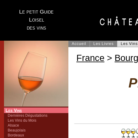
Le petit Guide
Loisel
des vins
Accueil
Les Livres
Les Vins
France
>
Bour
P
Les Vins
Dernières Dégustations
Les Vins du Mois
Alsace
Beaujolais
Bordeaux