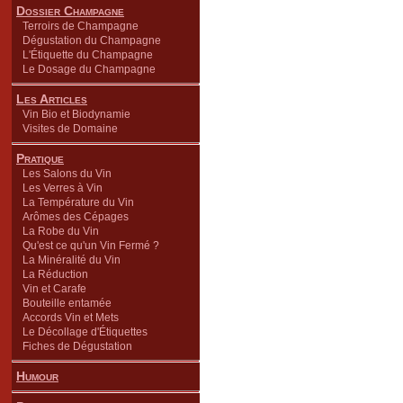
Dossier Champagne
Terroirs de Champagne
Dégustation du Champagne
L'Étiquette du Champagne
Le Dosage du Champagne
Les Articles
Vin Bio et Biodynamie
Visites de Domaine
Pratique
Les Salons du Vin
Les Verres à Vin
La Température du Vin
Arômes des Cépages
La Robe du Vin
Qu'est ce qu'un Vin Fermé ?
La Minéralité du Vin
La Réduction
Vin et Carafe
Bouteille entamée
Accords Vin et Mets
Le Décollage d'Étiquettes
Fiches de Dégustation
Humour