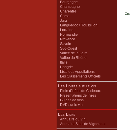
Bourgogne
Champagne
Charentes
Ces
Corse
Jura
Languedoc / Roussillon
Lorraine
Normandie
Provence
Savoie
Sud-Ouest
Vallée de la Loire
Vallée du Rhône
Italie
Hongrie
Liste des Appellations
Les Classements Officiels
Les Livres sur le vin
Plein d'Idées de Cadeaux
Présentations de livres
Guides de vins
DVD sur le vin
Les Liens
Annuaire du Vin
Annuaire Sites de Vignerons