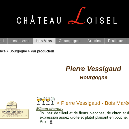
eil
Les Livres
Les Vins
Champagne
Articles
Pratique
ance
>
Bourgogne
> Par producteur
Pierre Vessigaud
Bourgogne
> Pierre Vessigaud - Bois Maré
Mâcon-charnay
Joli nez de tilleul et de fleurs blanches, de citron et
expression assez droite et plutôt plaisant en bouche.
Prix :
B