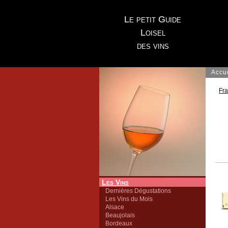
Le petit Guide
Loisel
des vins
Accu
Fr
Les Vins
Dernières Dégustations
Les Vins du Mois
Alsace
Beaujolais
Bordeaux