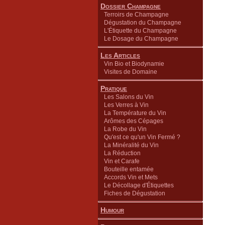
Dossier Champagne
Terroirs de Champagne
Dégustation du Champagne
L'Étiquette du Champagne
Le Dosage du Champagne
Les Articles
Vin Bio et Biodynamie
Visites de Domaine
Pratique
Les Salons du Vin
Les Verres à Vin
La Température du Vin
Arômes des Cépages
La Robe du Vin
Qu'est ce qu'un Vin Fermé ?
La Minéralité du Vin
La Réduction
Vin et Carafe
Bouteille entamée
Accords Vin et Mets
Le Décollage d'Étiquettes
Fiches de Dégustation
Humour