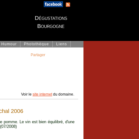
Dégustations
Bourgogne
Humour
Photothèque
Liens
Partager
Voir le
site internet
du domaine.
chal 2006
 de pomme. Le vin est bien équilibré, d'une
 (07/2008)