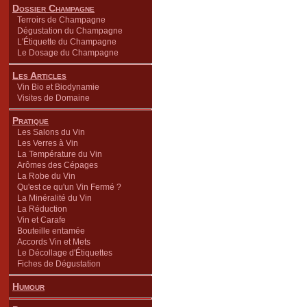
Dossier Champagne
Terroirs de Champagne
Dégustation du Champagne
L'Étiquette du Champagne
Le Dosage du Champagne
Les Articles
Vin Bio et Biodynamie
Visites de Domaine
Pratique
Les Salons du Vin
Les Verres à Vin
La Température du Vin
Arômes des Cépages
La Robe du Vin
Qu'est ce qu'un Vin Fermé ?
La Minéralité du Vin
La Réduction
Vin et Carafe
Bouteille entamée
Accords Vin et Mets
Le Décollage d'Étiquettes
Fiches de Dégustation
Humour