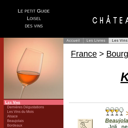
Le petit Guide
Loisel
des vins
Accueil
Les Livres
Les Vins
France
>
Bour
K
Les Vins
Dernières Dégustations
Les Vins du Mois
Alsace
Beaujola
Beaujolais
Bordeaux
Joli n