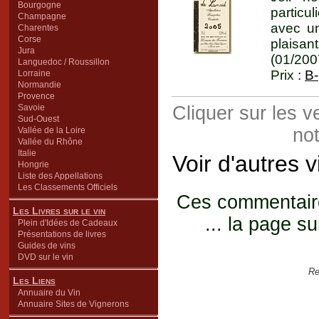
Bourgogne
particu
Champagne
avec un
Charentes
Corse
plaisan
Jura
(01/200
Languedoc / Roussillon
Prix :
B-
Lorraine
Normandie
Provence
Savoie
Cliquer sur les 
Sud-Ouest
not
Vallée de la Loire
Vallée du Rhône
Italie
Voir d'autres 
Hongrie
Liste des Appellations
Les Classements Officiels
Ces commentaires
Les Livres sur le vin
... la page su
Plein d'Idées de Cadeaux
Présentations de livres
Guides de vins
DVD sur le vin
Re
Les Liens
Annuaire du Vin
Annuaire Sites de Vignerons