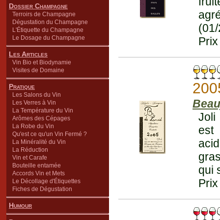
frui
Dossier Champagne
agré
Terroirs de Champagne
Dégustation du Champagne
(01
L'Étiquette du Champagne
Le Dosage du Champagne
Prix
Les Articles
Vin Bio et Biodynamie
Visites de Domaine
200
Pratique
Les Salons du Vin
Beau
Les Verres à Vin
La Température du Vin
Joli
Arômes des Cépages
La Robe du Vin
est 
Qu'est ce qu'un Vin Fermé ?
acid
La Minéralité du Vin
La Réduction
gras
Vin et Carafe
Bouteille entamée
qui 
Accords Vin et Mets
Prix
Le Décollage d'Étiquettes
Fiches de Dégustation
Humour