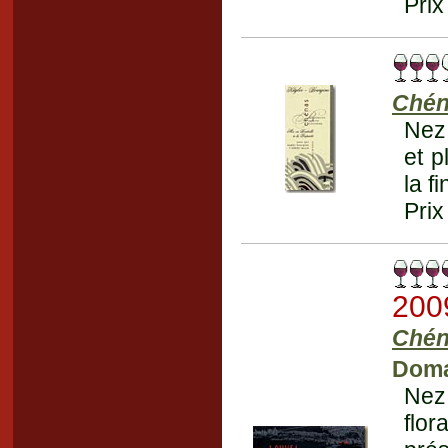
Prix
Chén
Nez 
et p
la f
Prix
200
Chén
Doma
Nez
flor