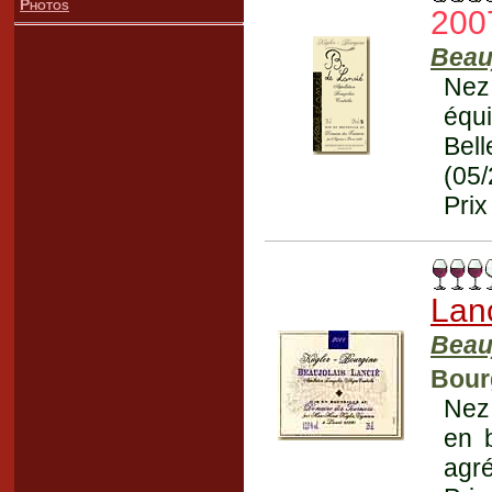
Photos
200
Beau
Nez 
équi
Bel
(05
Prix
Lan
Beauj
Bour
Nez 
en 
agré