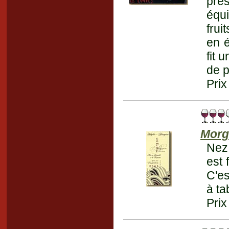
pré
équ
frui
en é
fit 
de pl
Prix
Morg
Nez 
est 
C'es
à ta
Prix