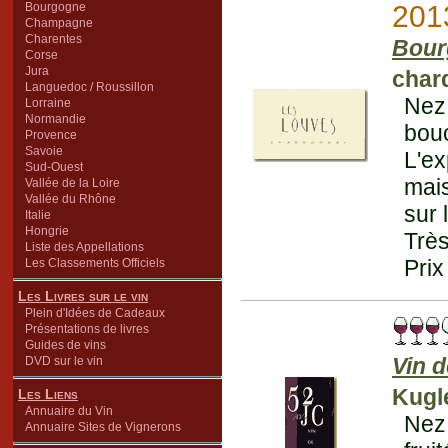
Bourgogne
201
Champagne
Charentes
Bour
Corse
Jura
char
Languedoc / Roussillon
Nez
Lorraine
Normandie
bou
Provence
Savoie
L'ex
Sud-Ouest
mais
Vallée de la Loire
Vallée du Rhône
sur 
Italie
Hongrie
Très
Liste des Appellations
Prix
Les Classements Officiels
Les Livres sur le vin
Plein d'Idées de Cadeaux
Présentations de livres
Guides de vins
Vin 
DVD sur le vin
Kugl
Les Liens
Annuaire du Vin
Nez 
Annuaire Sites de Vignerons