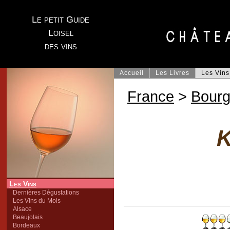
Le petit Guide
Loisel
des vins
Accueil
Les Livres
Les Vins
France
>
Bour
K
Les Vins
Dernières Dégustations
Les Vins du Mois
Alsace
Beaujolais
Bordeaux