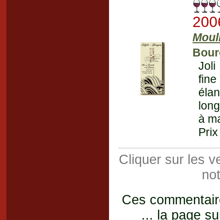
200
Moul
Bour
Jol
fine
éla
long
à ma
Prix
Cliquer sur les 
not
Ces commentaires
... la page su