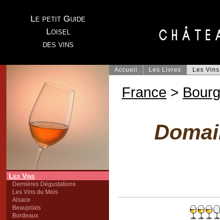
Le petit Guide
Loisel
des vins
Accueil
Les Livres
Les Vins
France
>
Bour
Domain
Les Vins
Dernières Dégustations
Les Vins du Mois
Alsace
Beaujolais
Bordeaux