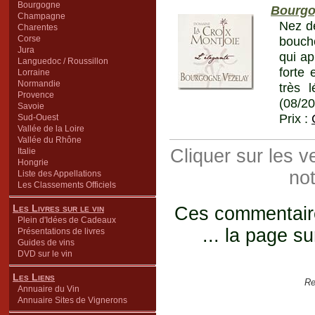
Bourgogne
Bourgo
Champagne
Nez de
Charentes
Corse
bouche
Jura
qui ap
Languedoc / Roussillon
forte 
Lorraine
Normandie
très 
Provence
(08/2
Savoie
Prix :
Sud-Ouest
Vallée de la Loire
Vallée du Rhône
Cliquer sur les 
Italie
Hongrie
not
Liste des Appellations
Les Classements Officiels
Les Livres sur le vin
Ces commentaires
Plein d'Idées de Cadeaux
... la page su
Présentations de livres
Guides de vins
DVD sur le vin
Les Liens
Re
Annuaire du Vin
Annuaire Sites de Vignerons