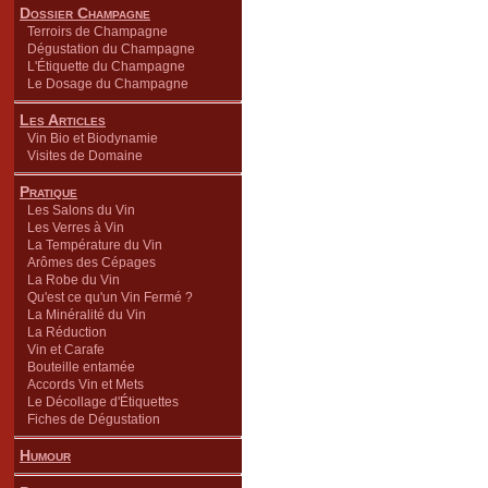
Dossier Champagne
Terroirs de Champagne
Dégustation du Champagne
L'Étiquette du Champagne
Le Dosage du Champagne
Les Articles
Vin Bio et Biodynamie
Visites de Domaine
Pratique
Les Salons du Vin
Les Verres à Vin
La Température du Vin
Arômes des Cépages
La Robe du Vin
Qu'est ce qu'un Vin Fermé ?
La Minéralité du Vin
La Réduction
Vin et Carafe
Bouteille entamée
Accords Vin et Mets
Le Décollage d'Étiquettes
Fiches de Dégustation
Humour