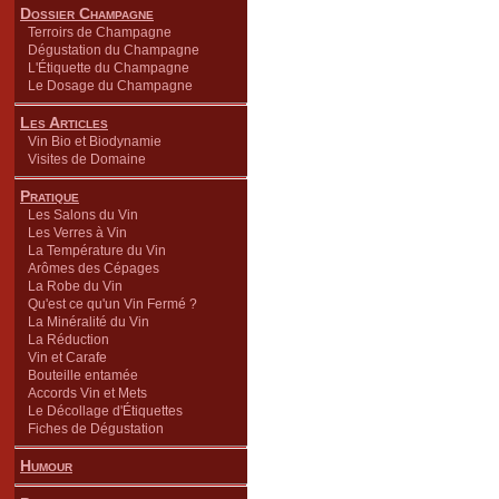
Dossier Champagne
Terroirs de Champagne
Dégustation du Champagne
L'Étiquette du Champagne
Le Dosage du Champagne
Les Articles
Vin Bio et Biodynamie
Visites de Domaine
Pratique
Les Salons du Vin
Les Verres à Vin
La Température du Vin
Arômes des Cépages
La Robe du Vin
Qu'est ce qu'un Vin Fermé ?
La Minéralité du Vin
La Réduction
Vin et Carafe
Bouteille entamée
Accords Vin et Mets
Le Décollage d'Étiquettes
Fiches de Dégustation
Humour