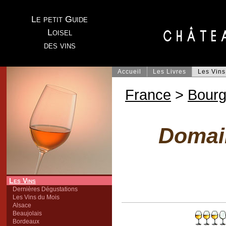
Le petit Guide
Loisel
des vins
Accueil
Les Livres
Les Vins
France
>
Bour
Domain
Les Vins
Dernières Dégustations
Les Vins du Mois
Alsace
Beaujolais
Bordeaux