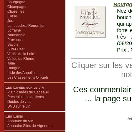
Bourgogne
Bourgo
Champagne
Nez de
Charentes
Corse
bouche
Jura
qui ap
Languedoc / Roussillon
forte 
Lorraine
Normandie
très 
Provence
(08/2
Savoie
Prix :
Sud-Ouest
Vallée de la Loire
Vallée du Rhône
Cliquer sur les 
Italie
Hongrie
not
Liste des Appellations
Les Classements Officiels
Les Livres sur le vin
Ces commentaires
Plein d'Idées de Cadeaux
... la page su
Présentations de livres
Guides de vins
DVD sur le vin
Les Liens
Re
Annuaire du Vin
Annuaire Sites de Vignerons