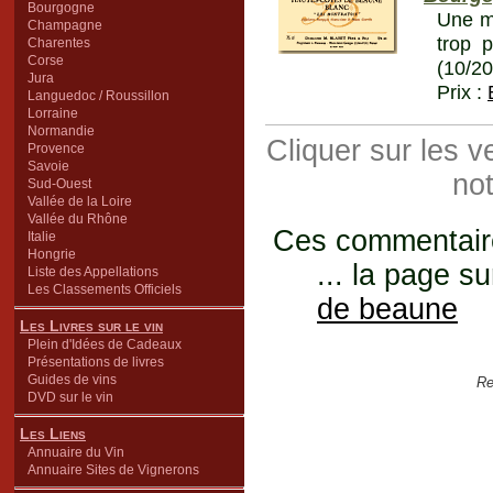
Bourgogne
Une ma
Champagne
trop 
Charentes
Corse
(10/2
Jura
Prix :
Languedoc / Roussillon
Lorraine
Normandie
Cliquer sur les 
Provence
Savoie
not
Sud-Ouest
Vallée de la Loire
Vallée du Rhône
Ces commentaires
Italie
Hongrie
... la page su
Liste des Appellations
Les Classements Officiels
de beaune
Les Livres sur le vin
Plein d'Idées de Cadeaux
Présentations de livres
Guides de vins
Re
DVD sur le vin
Les Liens
Annuaire du Vin
Annuaire Sites de Vignerons