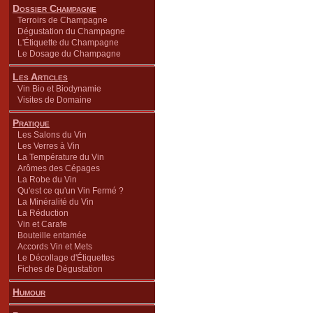
Dossier Champagne
Terroirs de Champagne
Dégustation du Champagne
L'Étiquette du Champagne
Le Dosage du Champagne
Les Articles
Vin Bio et Biodynamie
Visites de Domaine
Pratique
Les Salons du Vin
Les Verres à Vin
La Température du Vin
Arômes des Cépages
La Robe du Vin
Qu'est ce qu'un Vin Fermé ?
La Minéralité du Vin
La Réduction
Vin et Carafe
Bouteille entamée
Accords Vin et Mets
Le Décollage d'Étiquettes
Fiches de Dégustation
Humour