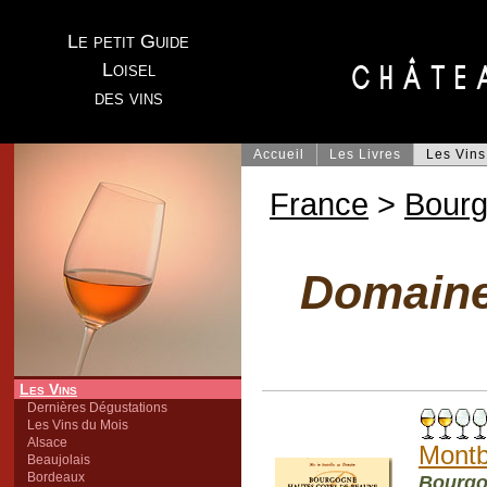
Le petit Guide
Loisel
des vins
Accueil
Les Livres
Les Vins
France
>
Bour
Domaine 
Les Vins
Dernières Dégustations
Les Vins du Mois
Alsace
Montb
Beaujolais
Bordeaux
Bourgo