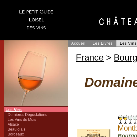
Le petit Guide
Loisel
des vins
Accueil
Les Livres
Les Vins
France
>
Bour
Domaine 
Les Vins
Dernières Dégustations
Les Vins du Mois
Alsace
Montb
Beaujolais
Bordeaux
Bourgo