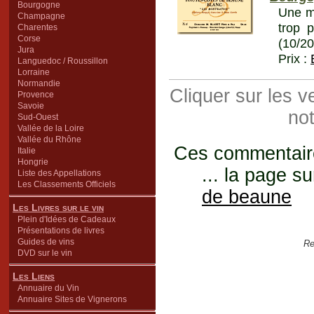
Bourgogne
Une ma
Champagne
trop 
Charentes
Corse
(10/2
Jura
Prix :
Languedoc / Roussillon
Lorraine
Normandie
Cliquer sur les 
Provence
Savoie
not
Sud-Ouest
Vallée de la Loire
Vallée du Rhône
Ces commentaires
Italie
Hongrie
... la page su
Liste des Appellations
Les Classements Officiels
de beaune
Les Livres sur le vin
Plein d'Idées de Cadeaux
Présentations de livres
Guides de vins
Re
DVD sur le vin
Les Liens
Annuaire du Vin
Annuaire Sites de Vignerons