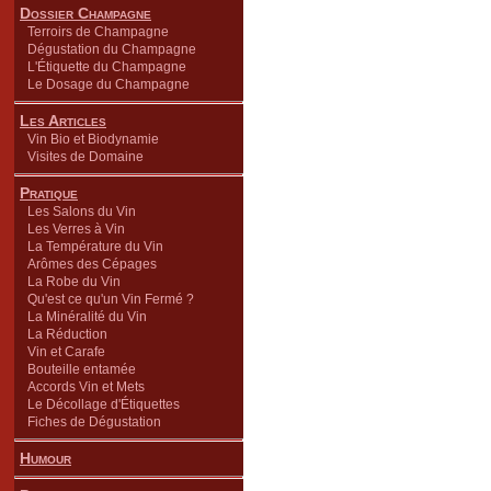
Dossier Champagne
Terroirs de Champagne
Dégustation du Champagne
L'Étiquette du Champagne
Le Dosage du Champagne
Les Articles
Vin Bio et Biodynamie
Visites de Domaine
Pratique
Les Salons du Vin
Les Verres à Vin
La Température du Vin
Arômes des Cépages
La Robe du Vin
Qu'est ce qu'un Vin Fermé ?
La Minéralité du Vin
La Réduction
Vin et Carafe
Bouteille entamée
Accords Vin et Mets
Le Décollage d'Étiquettes
Fiches de Dégustation
Humour