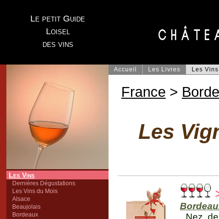
Le petit Guide
Loisel
des vins
Accueil
Les Livres
Les Vins
France
>
Bord
Les Vig
Les Vins
Dernières Dégustations
>
Les Vins du Mois
Alsace
Bordeaux
Beaujolais
Bordeaux
Nez de