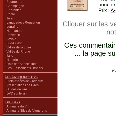
Bourgogne
bouche 
Champagne
Prix :
A-
Charentes
Corse
Jura
Cliquer sur les 
Languedoc / Roussillon
Lorraine
not
Normandie
Provence
Savoie
Sud-Ouest
Ces commentaires
Vallée de la Loire
... la page su
Vallée du Rhône
Italie
Hongrie
Liste des Appellations
Les Classements Officiels
Re
Les Livres sur le vin
Plein d'Idées de Cadeaux
Présentations de livres
Guides de vins
DVD sur le vin
Les Liens
Annuaire du Vin
Annuaire Sites de Vignerons