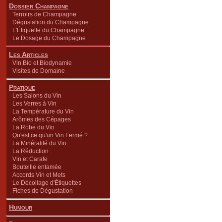
Dossier Champagne
Terroirs de Champagne
Dégustation du Champagne
L'Étiquette du Champagne
Le Dosage du Champagne
Les Articles
Vin Bio et Biodynamie
Visites de Domaine
Pratique
Les Salons du Vin
Les Verres à Vin
La Température du Vin
Arômes des Cépages
La Robe du Vin
Qu'est ce qu'un Vin Fermé ?
La Minéralité du Vin
La Réduction
Vin et Carafe
Bouteille entamée
Accords Vin et Mets
Le Décollage d'Étiquettes
Fiches de Dégustation
Humour