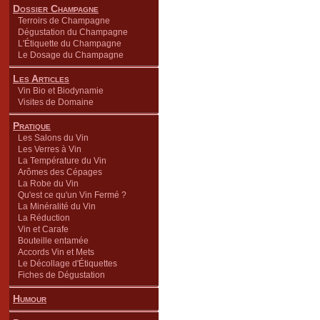
Dossier Champagne
Terroirs de Champagne
Dégustation du Champagne
L'Étiquette du Champagne
Le Dosage du Champagne
Les Articles
Vin Bio et Biodynamie
Visites de Domaine
Pratique
Les Salons du Vin
Les Verres à Vin
La Température du Vin
Arômes des Cépages
La Robe du Vin
Qu'est ce qu'un Vin Fermé ?
La Minéralité du Vin
La Réduction
Vin et Carafe
Bouteille entamée
Accords Vin et Mets
Le Décollage d'Étiquettes
Fiches de Dégustation
Humour