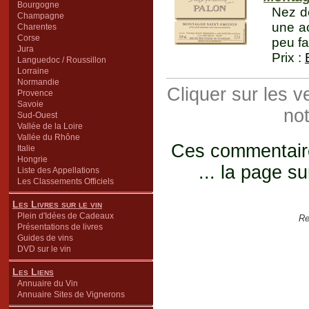
Bourgogne
Nez de
Champagne
une ac
Charentes
Corse
peu fa
Jura
Prix :
Languedoc / Roussillon
Lorraine
Normandie
Cliquer sur les 
Provence
Savoie
not
Sud-Ouest
Vallée de la Loire
Vallée du Rhône
Ces commentaires
Italie
Hongrie
... la page su
Liste des Appellations
Les Classements Officiels
Les Livres sur le vin
Plein d'Idées de Cadeaux
Re
Présentations de livres
Guides de vins
DVD sur le vin
Les Liens
Annuaire du Vin
Annuaire Sites de Vignerons