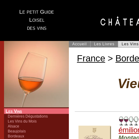
Le petit Guide
Loisel
des vins
Accueil
Les Livres
Les Vins
France
>
Bord
Vie
Les Vins
Dernières Dégustations
Les Vins du Mois
Alsace
émilio
Beaujolais
Bordeaux
Montag