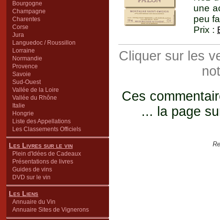
Bourgogne
une ac
Champagne
peu fa
Charentes
Corse
Prix :
Jura
Languedoc / Roussillon
Lorraine
Cliquer sur les 
Normandie
Provence
not
Savoie
Sud-Ouest
Vallée de la Loire
Ces commentaires
Vallée du Rhône
Italie
... la page su
Hongrie
Liste des Appellations
Les Classements Officiels
Re
Les Livres sur le vin
Plein d'Idées de Cadeaux
Présentations de livres
Guides de vins
DVD sur le vin
Les Liens
Annuaire du Vin
Annuaire Sites de Vignerons