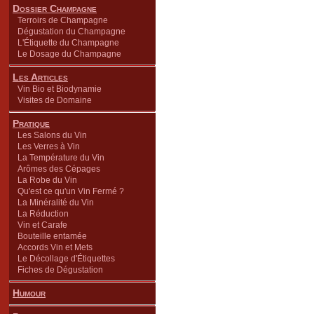
Dossier Champagne
Terroirs de Champagne
Dégustation du Champagne
L'Étiquette du Champagne
Le Dosage du Champagne
Les Articles
Vin Bio et Biodynamie
Visites de Domaine
Pratique
Les Salons du Vin
Les Verres à Vin
La Température du Vin
Arômes des Cépages
La Robe du Vin
Qu'est ce qu'un Vin Fermé ?
La Minéralité du Vin
La Réduction
Vin et Carafe
Bouteille entamée
Accords Vin et Mets
Le Décollage d'Étiquettes
Fiches de Dégustation
Humour