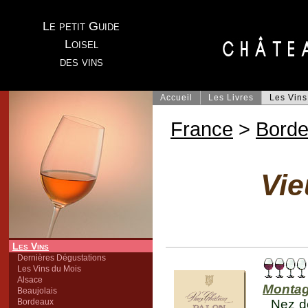
Le petit Guide
Loisel
des vins
Accueil
Les Livres
Les Vins
France
>
Bord
Vie
Les Vins
Dernières Dégustations
Les Vins du Mois
Alsace
Montag
Beaujolais
Bordeaux
Nez de