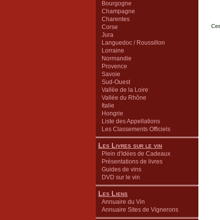
Bourgogne
Champagne
Charentes
Ces
Corse
Jura
Languedoc / Roussillon
Lorraine
Normandie
Provence
Savoie
Sud-Ouest
Vallée de la Loire
Vallée du Rhône
Italie
Hongrie
Liste des Appellations
Les Classements Officiels
Les Livres sur le vin
Plein d'Idées de Cadeaux
Présentations de livres
Guides de vins
DVD sur le vin
Les Liens
Annuaire du Vin
Annuaire Sites de Vignerons