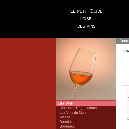
Le petit Guide
Loisel
des vins
Accu
Fr
Les Vins
Dernières Dégustations
Les Vins du Mois
Alsace
Beaujolais
Bordeaux