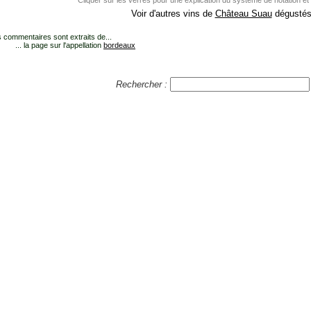
Cliquer sur les verres pour une explication du système de notation et
Voir d'autres vins de
Château Suau
dégustés.
 commentaires sont extraits de...
... la page sur l'appellation
bordeaux
Rechercher :