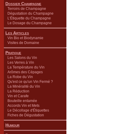
Dossier Champagne
Terroirs de Champagne
Dégustation du Champagne
L'Étiquette du Champagne
Le Dosage du Champagne
Les Articles
Vin Bio et Biodynamie
Visites de Domaine
Pratique
Les Salons du Vin
Les Verres à Vin
La Température du Vin
Arômes des Cépages
La Robe du Vin
Qu'est ce qu'un Vin Fermé ?
La Minéralité du Vin
La Réduction
Vin et Carafe
Bouteille entamée
Accords Vin et Mets
Le Décollage d'Étiquettes
Fiches de Dégustation
Humour