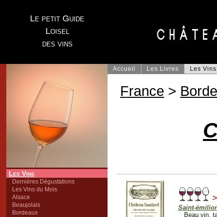
Le petit Guide
Loisel
des vins
Accueil
Les Livres
Les Vins
France
>
Bord
C
Les Vins
Dernières Dégustations
Les Vins du Mois
Alsace
Beaujolais
Saint-émilio
Bordeaux
Beau vin, t