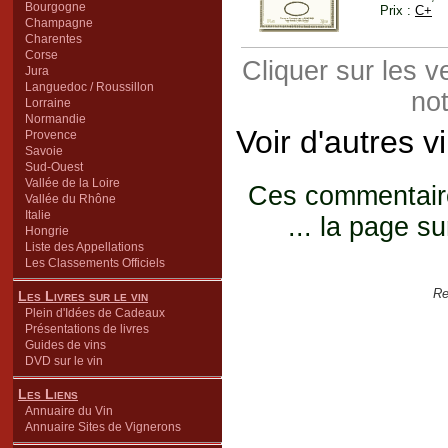
Bourgogne
Prix :
C+
Champagne
Charentes
Corse
Cliquer sur les 
Jura
Languedoc / Roussillon
not
Lorraine
Normandie
Voir d'autres 
Provence
Savoie
Sud-Ouest
Vallée de la Loire
Ces commentaires
Vallée du Rhône
Italie
... la page su
Hongrie
Liste des Appellations
Les Classements Officiels
Re
Les Livres sur le vin
Plein d'Idées de Cadeaux
Présentations de livres
Guides de vins
DVD sur le vin
Les Liens
Annuaire du Vin
Annuaire Sites de Vignerons