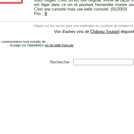
fruits rouges. C'est un vin très original, vinifié de façon t
est léger dans ce vin et pourtant l'ensemble montre une
C'est une curiosité mais une belle curiosité. (01/2003)
Prix :
B
Cliquer sur les verres pour une explication du système de notation et
Voir d'autres vins de
Château Soutard
dégusté
 commentaires sont extraits de...
... la page sur l'appellation
vin de table francais
Rechercher :