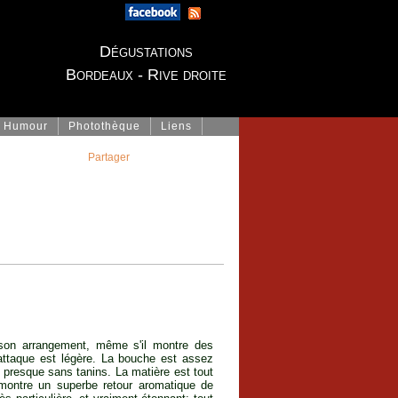
Dégustations
Bordeaux - Rive droite
Humour
Photothèque
Liens
Partager
 son arrangement, même s'il montre des
'attaque est légère. La bouche est assez
e, presque sans tanins. La matière est tout
montre un superbe retour aromatique de