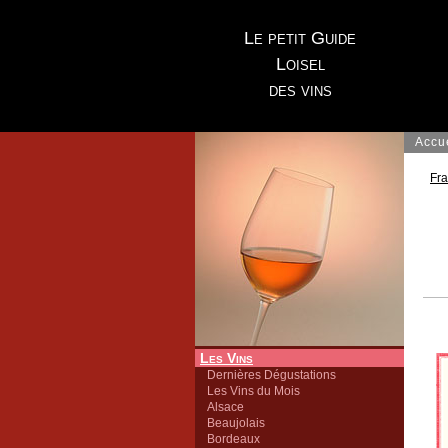
Le petit Guide
Loisel
des vins
Accu
Fr
Les Vins
Dernières Dégustations
Les Vins du Mois
Alsace
Beaujolais
Bordeaux