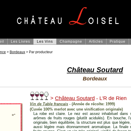
eil
Les Livres
Les Vins
Champagne
Articles
Pratique
ance
>
Bordeaux
> Par producteur
Château Soutard
Bordeaux
>
Château Soutard
- L'R de Rien
Vin de Table francais
- (Année de récolte: 1999)
(Cuvée 100% merlot avec une vinification originale)
La robe est claire. Le nez est assez inhabituel dans
arômes de fruits rouges (plutôt acidulés). En bouche, l
originale, bien équilibrée, la structure est plus que légèr
aussi légère mais étonnamment aromatique. La finale 