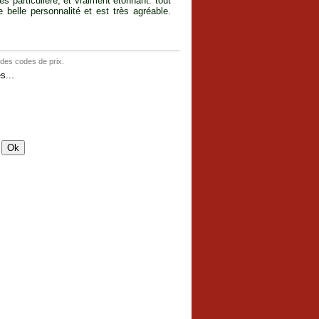
rès particulière, et vraiment étonnant: tout
 belle personnalité et est très agréable.
 des codes de prix.
s...