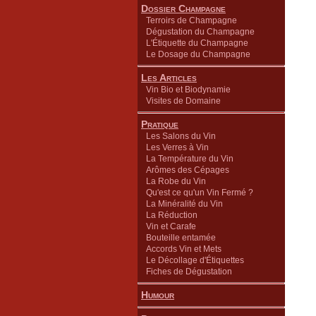
Dossier Champagne
Terroirs de Champagne
Dégustation du Champagne
L'Étiquette du Champagne
Le Dosage du Champagne
Les Articles
Vin Bio et Biodynamie
Visites de Domaine
Pratique
Les Salons du Vin
Les Verres à Vin
La Température du Vin
Arômes des Cépages
La Robe du Vin
Qu'est ce qu'un Vin Fermé ?
La Minéralité du Vin
La Réduction
Vin et Carafe
Bouteille entamée
Accords Vin et Mets
Le Décollage d'Étiquettes
Fiches de Dégustation
Humour