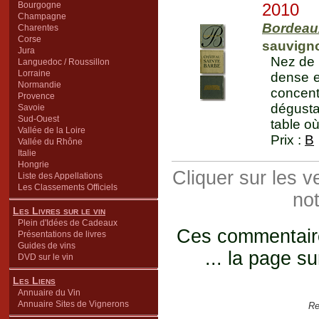
Bourgogne
2010
Champagne
Bordeau
Charentes
Corse
sauvign
Jura
Nez de f
Languedoc / Roussillon
Lorraine
dense e
Normandie
concent
Provence
dégusta
Savoie
Sud-Ouest
table où
Vallée de la Loire
Prix :
B
Vallée du Rhône
Italie
Hongrie
Cliquer sur les 
Liste des Appellations
Les Classements Officiels
not
Les Livres sur le vin
Plein d'Idées de Cadeaux
Ces commentaires
Présentations de livres
Guides de vins
... la page su
DVD sur le vin
Les Liens
Annuaire du Vin
Annuaire Sites de Vignerons
Re