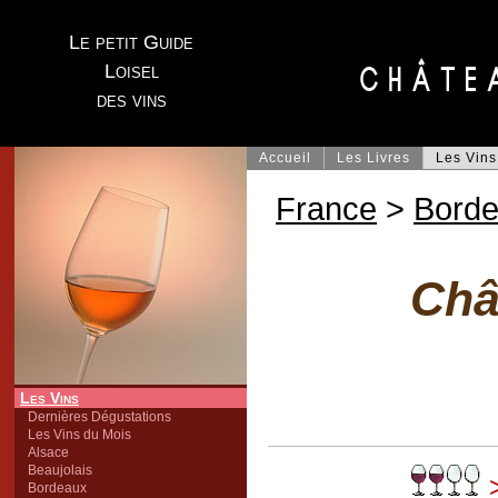
Le petit Guide
Loisel
des vins
Accueil
Les Livres
Les Vins
France
>
Bord
Châ
Les Vins
Dernières Dégustations
Les Vins du Mois
Alsace
Beaujolais
>
Bordeaux