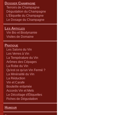
Dossier Champagne
Terroirs de Champagne
Dégustation du Champagne
L'Étiquette du Champagne
Le Dosage du Champagne
Les Articles
Vin Bio et Biodynamie
Visites de Domaine
Pratique
Les Salons du Vin
Les Verres à Vin
La Température du Vin
Arômes des Cépages
La Robe du Vin
Qu'est ce qu'un Vin Fermé ?
La Minéralité du Vin
La Réduction
Vin et Carafe
Bouteille entamée
Accords Vin et Mets
Le Décollage d'Étiquettes
Fiches de Dégustation
Humour