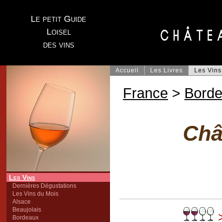
Le petit Guide
Loisel
des vins
Accueil
Les Livres
Les Vins
France
>
Bord
Châ
Les Vins
Dernières Dégustations
Les Vins du Mois
Alsace
Beaujolais
>
Bordeaux