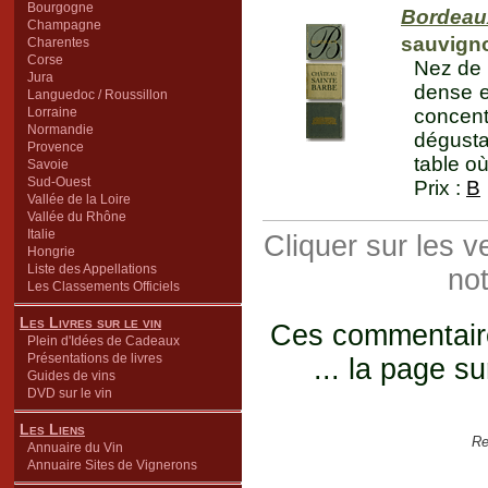
Bourgogne
Bordeau
Champagne
sauvign
Charentes
Corse
Nez de f
Jura
dense e
Languedoc / Roussillon
Lorraine
concent
Normandie
dégusta
Provence
table où
Savoie
Sud-Ouest
Prix :
B
Vallée de la Loire
Vallée du Rhône
Italie
Cliquer sur les 
Hongrie
Liste des Appellations
not
Les Classements Officiels
Les Livres sur le vin
Ces commentaires
Plein d'Idées de Cadeaux
Présentations de livres
... la page su
Guides de vins
DVD sur le vin
Les Liens
Re
Annuaire du Vin
Annuaire Sites de Vignerons