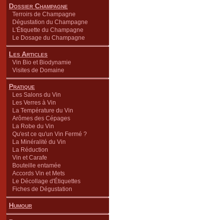
Dossier Champagne
Terroirs de Champagne
Dégustation du Champagne
L'Étiquette du Champagne
Le Dosage du Champagne
Les Articles
Vin Bio et Biodynamie
Visites de Domaine
Pratique
Les Salons du Vin
Les Verres à Vin
La Température du Vin
Arômes des Cépages
La Robe du Vin
Qu'est ce qu'un Vin Fermé ?
La Minéralité du Vin
La Réduction
Vin et Carafe
Bouteille entamée
Accords Vin et Mets
Le Décollage d'Étiquettes
Fiches de Dégustation
Humour