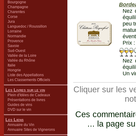
Bourgogne
Borde
Champagne
Nez 
Charentes
équil
Corse
Jura
peu t
Languedoc / Roussillon
matur
Lorraine
évent
Normandie
Provence
Prix 
Savoie
Sud-Ouest
Vallée de la Loire
Nez 
Vallée du Rhône
Italie
équil
Hongrie
Un vi
Liste des Appellations
Les Classements Officiels
Cliquer sur les 
Les Livres sur le vin
Plein d'Idées de Cadeaux
not
Présentations de livres
Guides de vins
DVD sur le vin
Ces commentaires
Les Liens
... la page su
Annuaire du Vin
Annuaire Sites de Vignerons