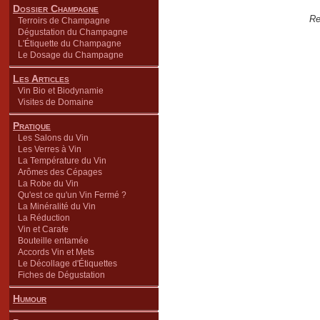
Dossier Champagne
Re
Terroirs de Champagne
Dégustation du Champagne
L'Étiquette du Champagne
Le Dosage du Champagne
Les Articles
Vin Bio et Biodynamie
Visites de Domaine
Pratique
Les Salons du Vin
Les Verres à Vin
La Température du Vin
Arômes des Cépages
La Robe du Vin
Qu'est ce qu'un Vin Fermé ?
La Minéralité du Vin
La Réduction
Vin et Carafe
Bouteille entamée
Accords Vin et Mets
Le Décollage d'Étiquettes
Fiches de Dégustation
Humour