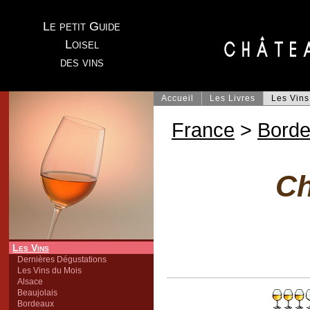
Le petit Guide
Loisel
des vins
Accueil
Les Livres
Les Vins
France
>
Bord
Ch
Les Vins
Dernières Dégustations
Les Vins du Mois
Alsace
Beaujolais
Bordeaux