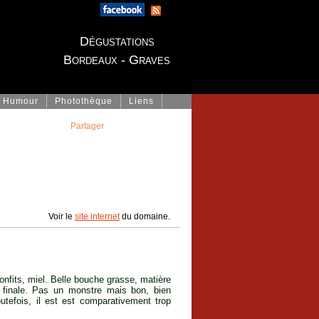
Dégustations
Bordeaux - Graves
Humour
Photothèque
Liens
Partager
Voir le
site internet
du domaine.
onfits, miel. Belle bouche grasse, matière
la finale. Pas un monstre mais bon, bien
outefois, il est est comparativement trop