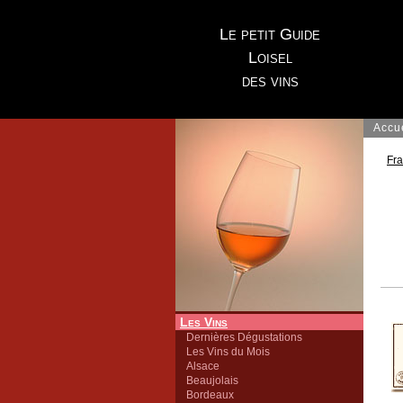
Le petit Guide
Loisel
des vins
Accu
Fr
Les Vins
Dernières Dégustations
Les Vins du Mois
Alsace
Beaujolais
Bordeaux