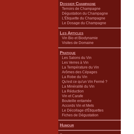
Dossier Champagne
Terroirs de Champagne
Dégustation du Champagne
L'Étiquette du Champagne
Le Dosage du Champagne
Les Articles
Vin Bio et Biodynamie
Visites de Domaine
Pratique
Les Salons du Vin
Les Verres à Vin
La Température du Vin
Arômes des Cépages
La Robe du Vin
Qu'est ce qu'un Vin Fermé ?
La Minéralité du Vin
La Réduction
Vin et Carafe
Bouteille entamée
Accords Vin et Mets
Le Décollage d'Étiquettes
Fiches de Dégustation
Humour