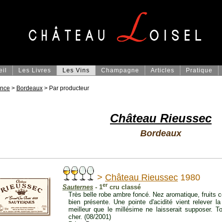
eil
Les Livres
Les Vins
Champagne
Articles
Pratique
ance
>
Bordeaux
> Par producteur
Château Rieussec
Bordeaux
>
Château Rieussec
1980
er
Sauternes
- 1
cru classé
Très belle robe ambre foncé. Nez aromatique, fruits c
bien présente. Une pointe d'acidité vient relever 
meilleur que le millésime ne laisserait supposer. T
cher. (08/2001)