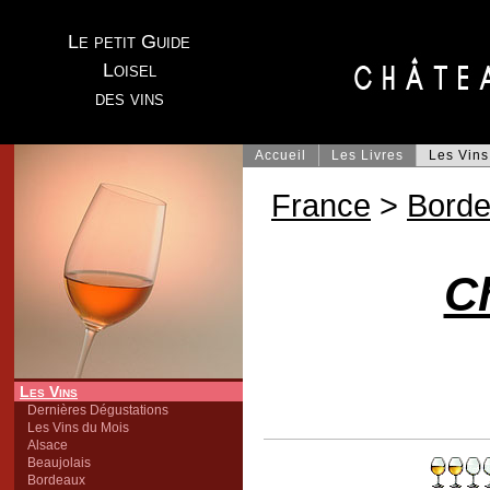
Le petit Guide
Loisel
des vins
Accueil
Les Livres
Les Vins
France
>
Bord
C
Les Vins
Dernières Dégustations
Les Vins du Mois
Alsace
Beaujolais
Bordeaux