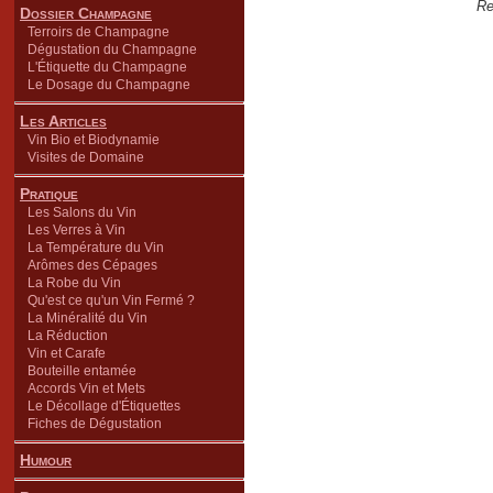
Re
Dossier Champagne
Terroirs de Champagne
Dégustation du Champagne
L'Étiquette du Champagne
Le Dosage du Champagne
Les Articles
Vin Bio et Biodynamie
Visites de Domaine
Pratique
Les Salons du Vin
Les Verres à Vin
La Température du Vin
Arômes des Cépages
La Robe du Vin
Qu'est ce qu'un Vin Fermé ?
La Minéralité du Vin
La Réduction
Vin et Carafe
Bouteille entamée
Accords Vin et Mets
Le Décollage d'Étiquettes
Fiches de Dégustation
Humour