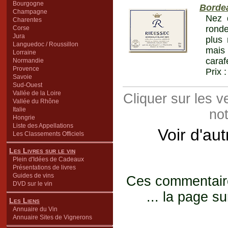
Bourgogne
Borde
Champagne
Nez 
Charentes
ronde
Corse
Jura
plus 
Languedoc / Roussillon
mais 
Lorraine
caraf
Normandie
Provence
Prix 
Savoie
Sud-Ouest
Vallée de la Loire
Cliquer sur les 
Vallée du Rhône
Italie
not
Hongrie
Liste des Appellations
Voir d'au
Les Classements Officiels
Les Livres sur le vin
Plein d'Idées de Cadeaux
Présentations de livres
Guides de vins
Ces commentaires
DVD sur le vin
... la page su
Les Liens
Annuaire du Vin
Annuaire Sites de Vignerons