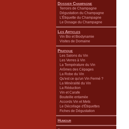
Dossier Champagne
Terroirs de Champagne
Dégustation du Champagne
L'Étiquette du Champagne
Le Dosage du Champagne
Les Articles
Vin Bio et Biodynamie
Visites de Domaine
Pratique
Les Salons du Vin
Les Verres à Vin
La Température du Vin
Arômes des Cépages
La Robe du Vin
Qu'est ce qu'un Vin Fermé ?
La Minéralité du Vin
La Réduction
Vin et Carafe
Bouteille entamée
Accords Vin et Mets
Le Décollage d'Étiquettes
Fiches de Dégustation
Humour