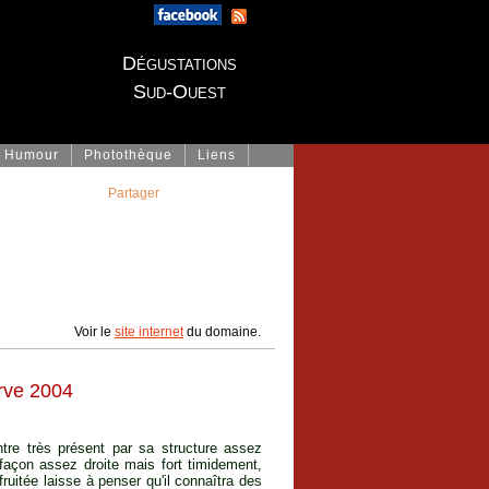
Dégustations
Sud-Ouest
Humour
Photothèque
Liens
Partager
Voir le
site internet
du domaine.
rve 2004
ntre très présent par sa structure assez
façon assez droite mais fort timidement,
fruitée laisse à penser qu'il connaîtra des