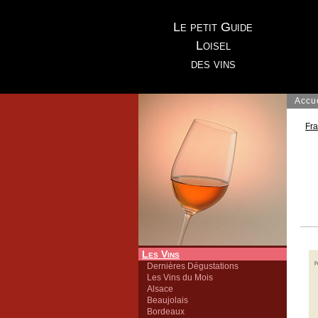
Le petit Guide
Loisel
des vins
Accu
Fr
Les Vins
Dernières Dégustations
Les Vins du Mois
Alsace
Beaujolais
Bordeaux