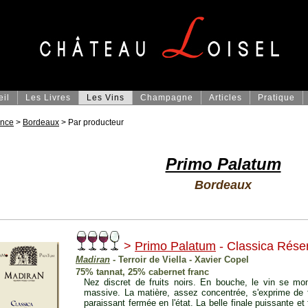
eil
Les Livres
Les Vins
Champagne
Articles
Pratique
ance
>
Bordeaux
> Par producteur
Primo Palatum
Bordeaux
>
Primo Palatum
- Classica Rése
Madiran
- Terroir de Viella - Xavier Copel
75% tannat, 25% cabernet franc
Nez discret de fruits noirs. En bouche, le vin se mo
massive. La matière, assez concentrée, s'exprime de 
paraissant fermée en l'état. La belle finale puissante et 