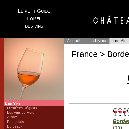
Le petit Guide
Loisel
des vins
Accueil
Les Livres
Les Vins
France
>
Bord
Les Vins
Dernières Dégustations
Les Vins du Mois
Alsace
Borde
Beaujolais
Bordeaux
(33)