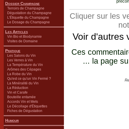
préconi
Dossier Champagne
Terroirs de Champagne
Dégustation du Champagne
Cliquer sur les 
L'Étiquette du Champagne
Le Dosage du Champagne
not
Les Articles
Voir d'autres
Vin Bio et Biodynamie
Visites de Domaine
Ces commentaires
Pratique
Les Salons du Vin
... la page su
Les Verres à Vin
La Température du Vin
Arômes des Cépages
La Robe du Vin
Qu'est ce qu'un Vin Fermé ?
Re
La Minéralité du Vin
La Réduction
Vin et Carafe
Bouteille entamée
Accords Vin et Mets
Le Décollage d'Étiquettes
Fiches de Dégustation
Humour