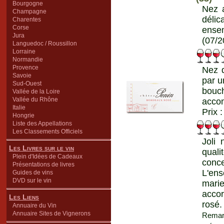
Bourgogne
Nez a
Champagne
délic
Charentes
Corse
ensem
Jura
(07/2
Languedoc / Roussillon
Lorraine
Normandie
Provence
Nez d
Savoie
par u
Sud-Ouest
bouch
Vallée de la Loire
Vallée du Rhône
accom
Italie
Prix 
Hongrie
Liste des Appellations
Les Classements Officiels
Joli 
Les Livres sur le vin
quali
Plein d'Idées de Cadeaux
conce
Présentations de livres
L'ens
Guides de vins
DVD sur le vin
marie
accor
Les Liens
rosé.
Annuaire du Vin
Annuaire Sites de Vignerons
Remarq