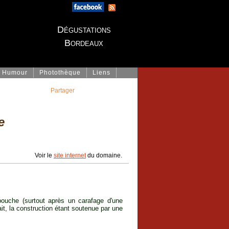
Dégustations
Bordeaux
Humour
Photothèque
Liens
Partager
e
Voir le
site internet
du domaine.
bouche (surtout après un carafage d'une
ait, la construction étant soutenue par une