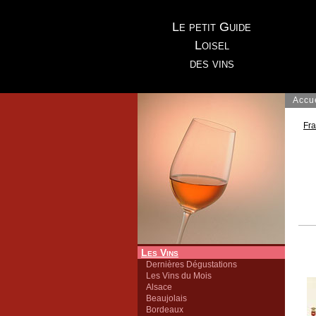
Le petit Guide
Loisel
des vins
Accu
Fr
Les Vins
Dernières Dégustations
Les Vins du Mois
Alsace
Beaujolais
Bordeaux