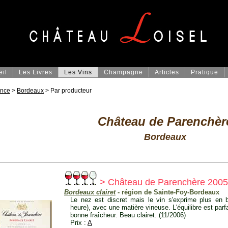
eil
Les Livres
Les Vins
Champagne
Articles
Pratique
ance
>
Bordeaux
> Par producteur
Château de Parenchèr
Bordeaux
> Château de Parenchère 2005
Bordeaux clairet
- région de Sainte-Foy-Bordeaux
Le nez est discret mais le vin s'exprime plus en 
heure), avec une matière vineuse. L'équilibre est parf
bonne fraîcheur. Beau clairet. (11/2006)
Prix :
A