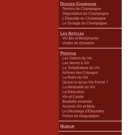
Dossier Champagne
Terroirs de Champagne
Dégustation du Champagne
L'Étiquette du Champagne
Le Dosage du Champagne
Les Articles
Vin Bio et Biodynamie
Visites de Domaine
Pratique
Les Salons du Vin
Les Verres à Vin
La Température du Vin
Arômes des Cépages
La Robe du Vin
Qu'est ce qu'un Vin Fermé ?
La Minéralité du Vin
La Réduction
Vin et Carafe
Bouteille entamée
Accords Vin et Mets
Le Décollage d'Étiquettes
Fiches de Dégustation
Humour