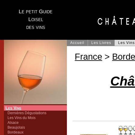
Le petit Guide
Loisel
des vins
Accueil
Les Livres
Les Vins
France
>
Bord
Châ
Les Vins
Dernières Dégustations
Les Vins du Mois
Alsace
Beaujolais
Bordeaux