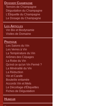
Dossier Champagne
Terroirs de Champagne
Dégustation du Champagne
L'Étiquette du Champagne
Le Dosage du Champagne
Les Articles
Vin Bio et Biodynamie
Visites de Domaine
Pratique
Les Salons du Vin
Les Verres à Vin
La Température du Vin
Arômes des Cépages
La Robe du Vin
Qu'est ce qu'un Vin Fermé ?
La Minéralité du Vin
La Réduction
Vin et Carafe
Bouteille entamée
Accords Vin et Mets
Le Décollage d'Étiquettes
Fiches de Dégustation
Humour