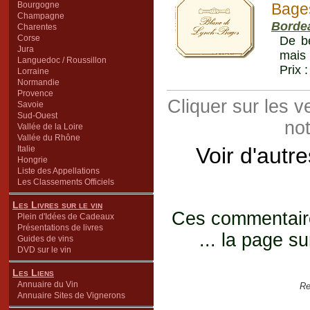
Bourgogne
Bage
Champagne
Borde
Charentes
Corse
De be
Jura
mais 
Languedoc / Roussillon
Prix 
Lorraine
Normandie
Provence
Cliquer sur les 
Savoie
Sud-Ouest
not
Vallée de la Loire
Vallée du Rhône
Voir d'autr
Italie
Hongrie
Liste des Appellations
Les Classements Officiels
Les Livres sur le vin
Ces commentaires
Plein d'Idées de Cadeaux
Présentations de livres
... la page su
Guides de vins
DVD sur le vin
Les Liens
Annuaire du Vin
Re
Annuaire Sites de Vignerons